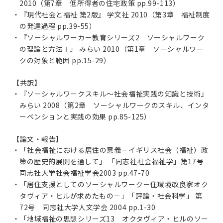
2010（第7章 低所得者の住宅政策 pp.99-113）
・『現代社会と福祉 第2版』 学文社 2010（第3章 福祉制度
の発達過程 pp.39-55）
・『ソーシャルワーカー教育シリーズ2 ソーシャルワーク
の理論と方法Ⅰ』 みらい 2010（第1章 ソーシャルワー
クの対象と範囲 pp.15-29）
【共訳】
・『ソーシャルワークスキル～社会福祉実践の知識と技術』
みらい 2008（第2章 ソーシャルワークのスキル、インタ
ーベンションと実践の効果 pp.85-125）
【論文・報告】
・「社会福祉における居住の意義－イギリス社会（福祉）政
策の歴史的展開を通して」 「同志社社会福祉学」第17号
同志社大学社会福祉学会2003 pp.47-70
・「居住支援としてのソーシャルワーク－住環境改良家オク
タヴィア・ヒルが求めたもの－」「評論・社会科学」 第
72号 同志社大学人文学会 2004 pp.1-30
・「地域福祉の思想シリーズ13 オクタヴィア・ヒルのソー