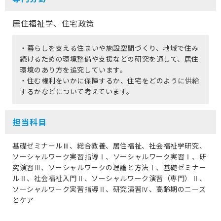
保護者の方へ
居住福祉学、住宅政策
卒業生の方へ
・暮らしを支える住まいや施設空間づくり、地域で住み
続けるための環境整備や支援などの研究を通して、居住
企業の方へ
環境のあり方を追究しています。
・住む権利をいかに保障するか、住宅をどのように供給
地域・一般の方へ
するかなどについて考えています。
担当科目
基礎ゼミナールⅢ、総合教養、居住福祉、社会福祉学研究、
ソーシャルワーク実習指導Ⅰ、ソーシャルワーク実習Ⅰ、研
究演習Ⅲ、ソーシャルワークの理論と方法Ⅰ、基礎ゼミナー
ルⅡ、社会福祉入門Ⅱ、ソーシャルワーク演習（専門）Ⅱ、
ソーシャルワーク実習指導Ⅱ、研究演習Ⅳ、高齢期のニーズ
とケア