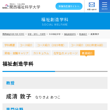
受験生応援サイトへ
お問い合わせ
スクールバス
アクセス
資料請求
福祉創造学科
SOCIAL WELFARE
大学紹介
関西福祉科学大学 HOME
>
学部・学科・大学院
>
社会福祉学部
>
福祉創造学科
>
教員紹介
>
成清 敦子
学部・学科・大学院
学科概要
コース紹介
コース紹介（2023年度）
コース紹介（2022年度以前）
教員紹介
資格・
就職キャリア
カリキュラム
在学生の
メッセージ
教員紹介
キャンパスライフ
福祉創造学科
資格就職キャリア
教授
高大連携・地域連携
成清 敦子
なりきよ あつこ
入試情報
専門分野
在学生の方へ