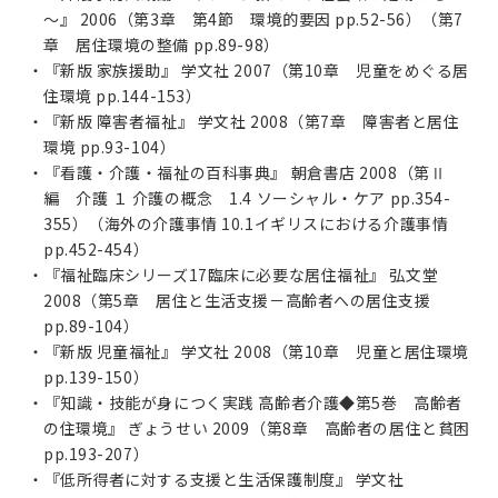
～』 2006（第3章 第4節 環境的要因 pp.52-56）（第7
章 居住環境の整備 pp.89-98）
・『新版 家族援助』 学文社 2007（第10章 児童をめぐる居
住環境 pp.144-153）
・『新版 障害者福祉』 学文社 2008（第7章 障害者と居住
環境 pp.93-104）
・『看護・介護・福祉の百科事典』 朝倉書店 2008（第Ⅱ
編 介護 １ 介護の概念 1.4 ソーシャル・ケア pp.354-
355）（海外の介護事情 10.1イギリスにおける介護事情
pp.452-454）
・『福祉臨床シリーズ17臨床に必要な居住福祉』 弘文堂
2008（第5章 居住と生活支援－高齢者への居住支援
pp.89-104）
・『新版 児童福祉』 学文社 2008（第10章 児童と居住環境
pp.139-150）
・『知識・技能が身につく実践 高齢者介護◆第5巻 高齢者
の住環境』 ぎょうせい 2009（第8章 高齢者の居住と貧困
pp.193-207）
・『低所得者に対する支援と生活保護制度』 学文社