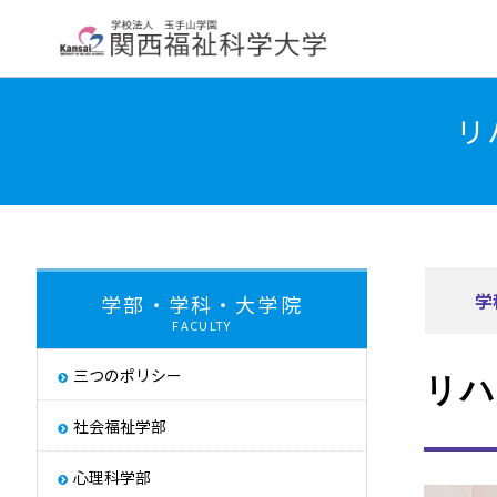
大学紹介
学部・学科・大学院
教員紹
リ
学長挨拶
大学について
交通アクセス
About
学
学部・学科・大学院
FACULTY
大学評価
取り組み
三つのポリシー
リハ
キャンパス・ハラス
Initiatives
社会福祉学部
心理科学部