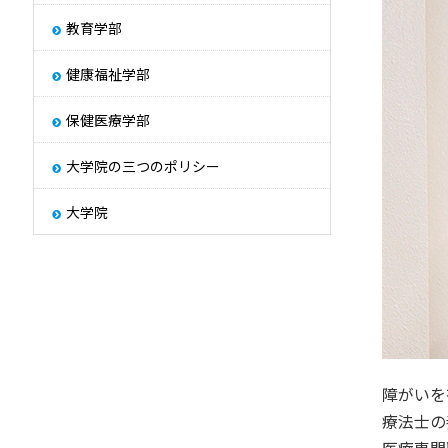
その他
教育学部
学園紹介
Other
健康福祉学部
保健医療学部
大学院の三つのポリシー
大学院
障がいを
療法士の