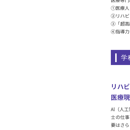
医療専門
①医療人
②リハビ
③「超高
④指導力
学
リハビ
医療現
Al（人
士の仕事
要はさら