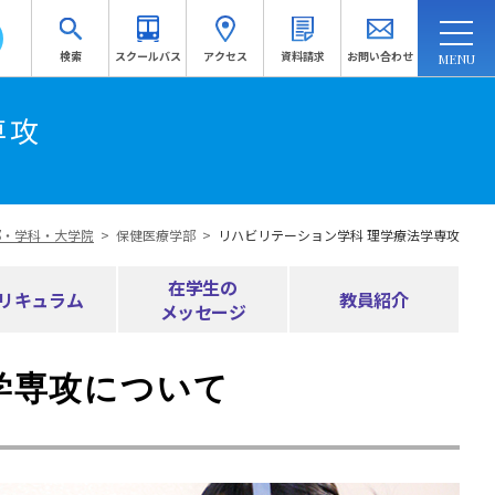
検索
スクールバス
アクセス
資料請求
お問い合わせ
連携・地域連携
入試情報
訪問者別
専攻
受験生応援サイトへ
部・学科・大学院
>
保健医療学部
>
リハビリテーション学科 理学療法学専攻
資料請求
在学生の
リキュラム
教員紹介
メッセージ
学専攻について