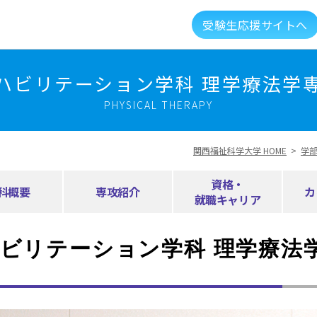
受験生応援サイトへ
介
キャンパスライフ
資格就職キャリア
高大
ハビリテーション学科 理学療法学
PHYSICAL THERAPY
建学の精神・教育理念
大学組織・データ
関西福祉科学大学 HOME
>
学
キャンパスガイド
図書館・利用案内
資格・
科概要
専攻紹介
カ
就職キャリア
総合福祉科学学会
情報公開
新着情報
ビリテーション学科 理学療法
メントに対する取り組み
実習マネジメント研究会