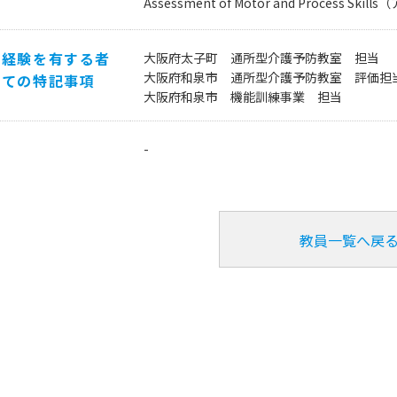
等
Assessment of Motor and Proce
の経験を有する者
大阪府太子町 通所型介護予防教室 担当
大阪府和泉市 通所型介護予防教室 評価担
いての特記事項
大阪府和泉市 機能訓練事業 担当
他
-
教員一覧へ戻