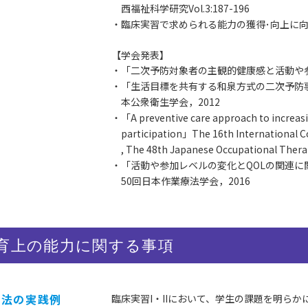
西福祉科学研究Vol.3:187-196
・臨床実習で求められる能力の獲得･向上に向けて
【学会発表】
・「二次予防対象者の主観的健康感と活動や参
・「生活目標を共有する和泉方式の二次予防
本公衆衛生学会，2012
・「A preventive care approach to increasin
participation」The 16th International C
, The 48th Japanese Occupational The
・「活動や参加レベルの変化とQOLの関連
50回日本作業療法学会，2016
育上の能力に関する事項
方法の実践例
臨床実習I・IIにおいて、学生の課題を明ら