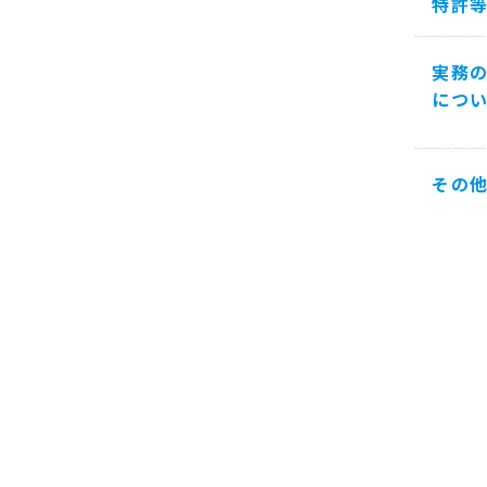
特許
実務
につ
その