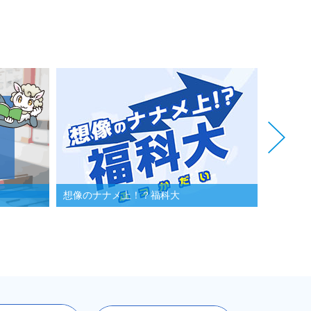
想像のナナメ上！？福科大
事務局職