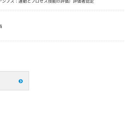
ss Skills（アンプス：運動とプロセス技能の評価）評価者認定
当
る