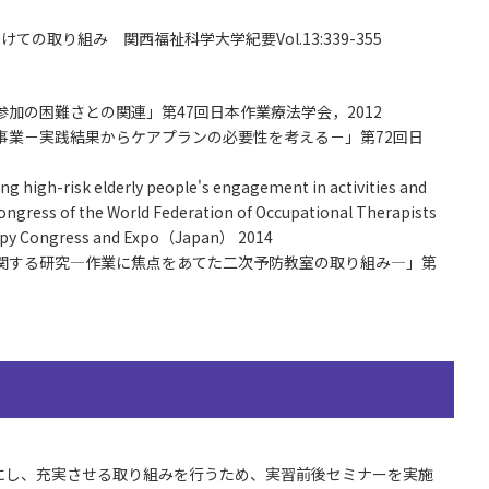
の取り組み 関西福祉科学大学紀要Vol.13:339-355
加の困難さとの関連」第47回日本作業療法学会，2012
事業－実践結果からケアプランの必要性を考える－」第72回日
g high-risk elderly people's engagement in activities and
ongress of the World Federation of Occupational Therapists
rapy Congress and Expo（Japan） 2014
に関する研究—作業に焦点をあてた二次予防教室の取り組み—」第
かにし、充実させる取り組みを行うため、実習前後セミナーを実施