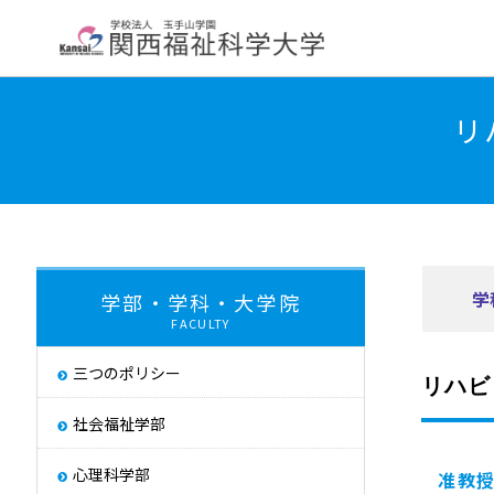
大学紹介
学部・学科・大学院
教員紹
リ
学長挨拶
大学について
交通アクセス
About
学
学部・学科・大学院
FACULTY
大学評価
取り組み
三つのポリシー
リハビ
キャンパス・ハラス
Initiatives
社会福祉学部
心理科学部
准教