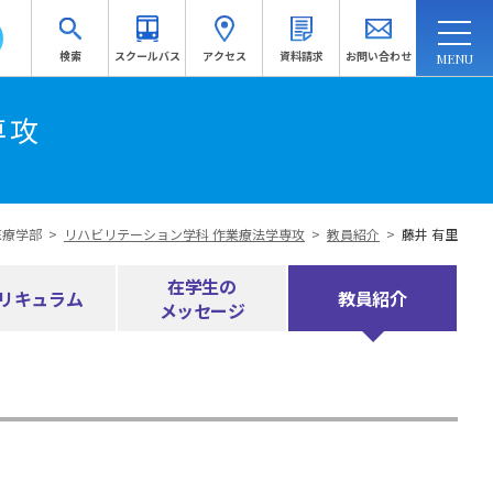
検索
スクールバス
アクセス
資料請求
お問い合わせ
連携・地域連携
入試情報
訪問者別
専攻
受験生応援サイトへ
医療学部
>
リハビリテーション学科 作業療法学専攻
>
教員紹介
>
藤井 有里
資料請求
在学生の
リキュラム
教員紹介
メッセージ