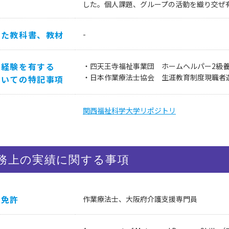
した。個人課題、グループの活動を織り交ぜ
した教科書、教材
-
の経験を有する
・四天王寺福祉事業団 ホームヘルパー2級養成
・日本作業療法士協会 生涯教育制度現職者選
ついての特記事項
他
関西福祉科学大学リポジトリ
務上の実績に関する事項
、免許
作業療法士、大阪府介護支援専門員