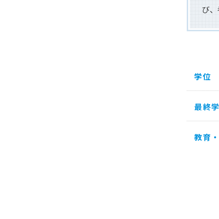
び、
学位
最終
教育