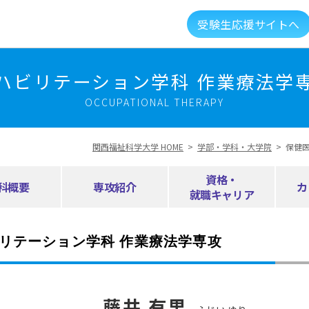
受験生応援サイトへ
介
キャンパスライフ
資格就職キャリア
高大
ハビリテーション学科 作業療法学
OCCUPATIONAL THERAPY
建学の精神・教育理念
大学組織・データ
関西福祉科学大学 HOME
>
学部・学科・大学院
>
保健
キャンパスガイド
図書館・利用案内
資格・
科概要
専攻紹介
カ
就職キャリア
総合福祉科学学会
情報公開
新着情報
リテーション学科 作業療法学専攻
メントに対する取り組み
実習マネジメント研究会
授
藤井 有里