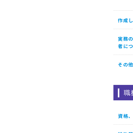
作成
実務
者に
その
職
資格