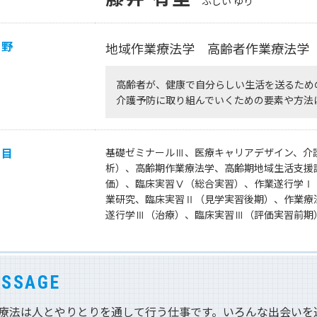
ふじい ゆり
同窓会
大学広報誌「福科大通信」
学生便覧
分野
地域作業療法学 高齢者作業療法学
高齢者が、健康で自分らしい生活を送るため
介護予防に取り組んでいくための要素や方法
科目
基礎ゼミナールⅢ、医療キャリアデザイン、介
析）、高齢期作業療法学、高齢期地域生活支援
価）、臨床実習Ⅴ（総合実習）、作業遂行学Ⅰ
業研究、臨床実習Ⅱ（見学実習後期）、作業療
遂行学Ⅲ（治療）、臨床実習Ⅲ（評価実習前期
SSAGE
療法は人とやりとりを通して行う仕事です。いろんな出会いを