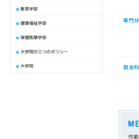
その他
教育学部
学園紹介
Other
専門
健康福祉学部
保健医療学部
大学院の三つのポリシー
大学院
担当
ME
作業