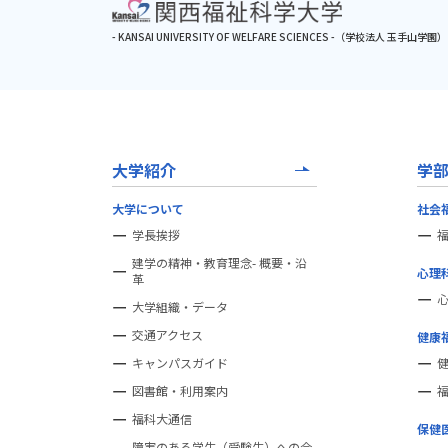
- KANSAI UNIVERSITY OF WELFARE SCIENCES -
（学校法人 玉手山学園）
大学紹介
学
大学について
社会
学長挨拶
建学の精神・教育理念- 概要・沿
心理
革
大学組織・データ
交通アクセス
健康
キャンパスガイド
図書館・利用案内
福科大通信
保健
障害のある学生（受験生）への合