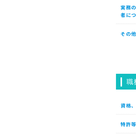
実務
者に
その
職
資格
特許