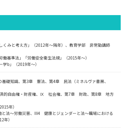
しくみと考え方」（2012年～隔年）、教育学部 非常勤講師
働基準法」「労働安全衛生法規」（2015年～）
学b」（2019年～）
の基礎知識、第3章 憲法、第4章 民法（ミネルヴァ書房、
経済的自由権・財産権、Ⅸ 社会権、第7章 財政、第8章 地方
015年）
働と法～労働災害、III4 健康とジェンダーと法～職場における
12年）