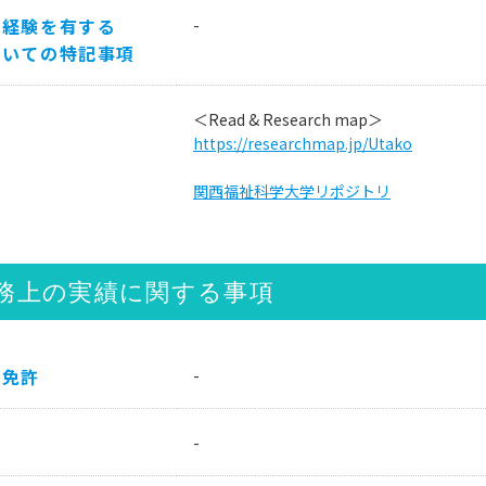
の経験を有する
-
ついての特記事項
他
＜Read & Research map＞
https://researchmap.jp/Utako
関西福祉科学大学リポジトリ
務上の実績に関する事項
、免許
-
等
-