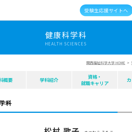
受験生応援サイトへ
介
キャンパスライフ
資格就職キャリア
高大
健康科学科
HEALTH SCIENCES
建学の精神・教育理念
大学組織・データ
関西福祉科学大学 HOME
>
キャンパスガイド
図書館・利用案内
資格・
科概要
学科紹介
カ
就職キャリア
総合福祉科学学会
情報公開
新着情報
学科
メントに対する取り組み
実習マネジメント研究会
松村 歌子