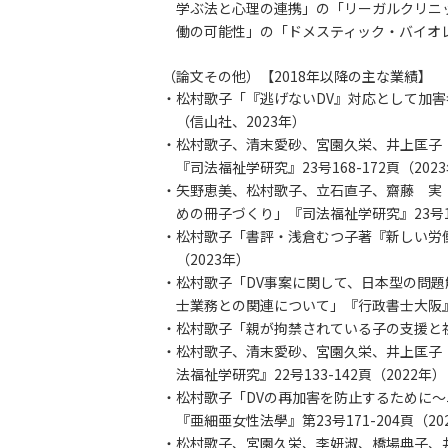
学ぶ法と心理の連携」の「リーガルクリニッ
働の可能性」の「ドメスティック・バイオレン
（論文その他）【2018年以降の主な業績】
・松村歌子「『逃げないDV』対応として加害者
（信山社、2023年）
・松村歌子、清末愛砂、宮園久栄、井上匡子
『司法福祉学研究』23号168-172頁（202
・矢野恵美、松村歌子、立石直子、齋藤 実
めの冊子づくり」『司法福祉学研究』23号182
・松村歌子「書評・浅倉むつ子著『新しい労働世
（2023年）
・松村歌子「DV事案に関して、日本型の問題
士業務との関連について」『行政書士大阪』20
・松村歌子「親が拘禁されている子の支援と社会
・松村歌子、清末愛砂、宮園久栄、井上匡子
法福祉学研究』22号133-142頁（2022年）
・松村歌子「DVの再加害を防止するために
『亜細亜女性法學』第23号171-204頁（20
・松村歌子、宮園久栄、李妍淑、橋場典子、