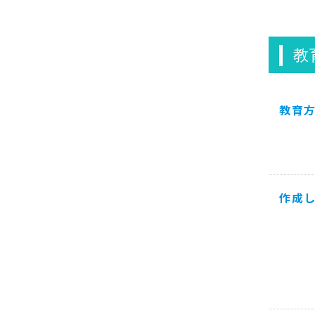
教
教育
作成