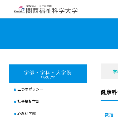
大学紹介
学部・学科・大学院
教員紹
学長挨拶
大学について
交通アクセス
About
学
学部・学科・大学院
FACULTY
大学評価
取り組み
三つのポリシー
健康科
キャンパス・ハラス
Initiatives
社会福祉学部
心理科学部
教授