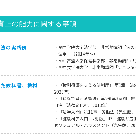
育上の能力に関する事項
方法の実践例
・関西学院大学法学部 非常勤講師「法の
「法学」（2014年～）
・神戸常盤大学保健科学部 非常勤講師「労
・神戸女学院大学 非常勤講師「ジェンダー
した教科書、教材
・『権利擁護を支える法制度』 第1章 法
2023年）
・『資料で考える憲法』第2部第3章Ⅷ 
自治（法律文化社、2018年）
・『法学入門』第11章 労働法（光生館、2
・『健康科学入門 2訂版』II2 健康と労
セクシュアル・ハラスメント（光生館、20