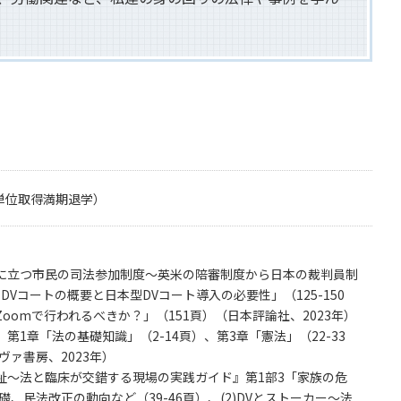
月単位取得満期退学）
に立つ市民の司法参加制度～英米の陪審制度から日本の裁判員制
Vコートの概要と日本型DVコート導入の必要性」（125-150
omで行われるべきか？」（151頁）（日本評論社、2023年）
1章「法の基礎知識」（2-14頁）、第3章「憲法」（22-33
ヴァ書房、2023年）
祉～法と臨床が交錯する現場の実践ガイド』第1部3「家族の危
、民法改正の動向など（39-46頁）、(2)DVとストーカー～法