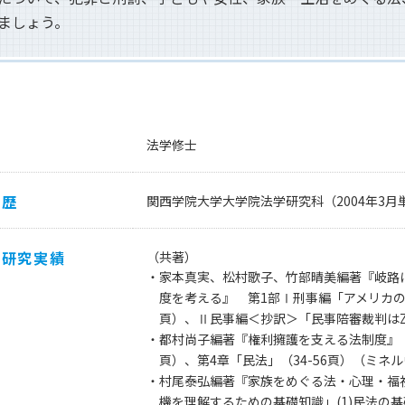
ましょう。
法学修士
学歴
関西学院大学大学院法学研究科（2004年3
・研究実績
（共著）
・家本真実、松村歌子、竹部晴美編著『岐路
度を考える』 第1部Ⅰ刑事編「アメリカのD
頁）、Ⅱ民事編＜抄訳＞「民事陪審裁判はZo
・都村尚子編著『権利擁護を支える法制度』 第
頁）、第4章「民法」（34-56頁）（ミネル
・村尾泰弘編著『家族をめぐる法・心理・福
機を理解するための基礎知識」(1)民法の基礎