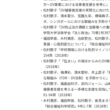
方～DV事案における当事者支援を参考に」『司
・松村歌子「DV被害者支援の実質化に向けた一考
・松村歌子、清末愛沙、宮園久栄、橋場典子
ダ、シンガポールにおける取組みを手掛かりに」
・松村歌子「DV防止法の課題と加害者への働
学院大学法政学会『法と政治』70巻1号397-
・福田早苗、木村貴彦、治部哲也、松村歌子
意識・心理的変化について」『総合福祉科学研
・松村歌子「学校現場における性的マイノリテ
154頁（2018年）
・松村歌子「『住まい』の視点からみたDV保護
（2018年）
・松村歌子、梅澤彩、清末愛砂、井上匡子「
な取組み（FDR・DV法制）を手掛かりに」『
・松村歌子、福島由利子、武内ジェーン、山
被害者支援を考える～多様な支援を目指して
91-94頁（2018年）
・木村貴彦、福田早苗、松村歌子、長見まき
『総合福祉科学研究』9号1-7頁（2018年）