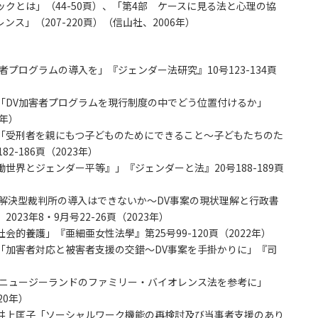
クとは」（44-50頁）、「第4部 ケースに見る法と心理の協
ス」（207-220頁）（信山社、2006年）
プログラムの導入を」『ジェンダー法研究』10号123-134頁
「DV加害者プログラムを現行制度の中でどう位置付けるか」
3年）
「受刑者を親にもつ子どものためにできること～子どもたちのた
-186頁（2023年）
界とジェンダー平等』」『ジェンダーと法』20号188-189頁
解決型裁判所の導入はできないか～DV事案の現状理解と行政書
23年8・9月号22-26頁（2023年）
的養護」『亜細亜女性法學』第25号99-120頁（2022年）
「加害者対応と被害者支援の交錯～DV事案を手掛かりに」『司
～ニュージーランドのファミリー・バイオレンス法を参考に」
20年）
井上匡子「ソーシャルワーク機能の再検討及び当事者支援のあり