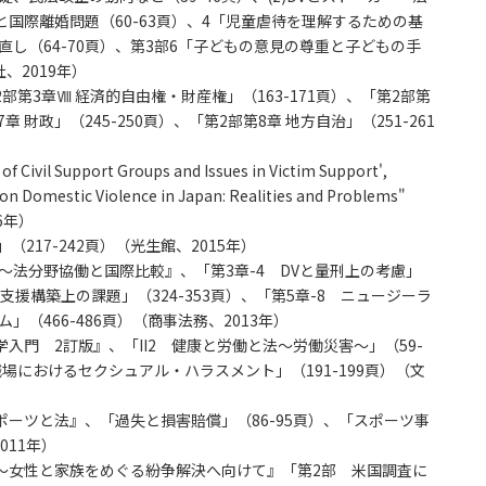
約と国際離婚問題（60-63頁）、4「児童虐待を理解するための基
直し（64-70頁）、第3部6「子どもの意見の尊重と子どもの手
、2019年）
第3章Ⅷ 経済的自由権・財産権」（163-171頁）、「第2部第
章 財政」（245-250頁）、「第2部第8章 地方自治」（251-261
 Civil Support Groups and Issues in Victim Support',
 on Domestic Violence in Japan: Realities and Problems"
6年）
217-242頁）（光生館、2015年）
～法分野協働と国際比較』、「第3章-4 DVと量刑上の考慮」
的支援構築上の課題」（324-353頁）、「第5章-8 ニュージーラ
（466-486頁）（商事法務、2013年）
門 2訂版』、「II2 健康と労働と法～労働災害～」（59-
職場におけるセクシュアル・ハラスメント」（191-199頁）（文
ーツと法』、「過失と損害賠償」（86-95頁）、「スポーツ事
011年）
～女性と家族をめぐる紛争解決へ向けて』「第2部 米国調査に