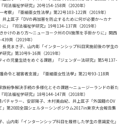
法福祉学研究』20号154-158頁（2020年）
察」『亜細亜女性法學』第22号103-122頁（2019年）
、井上匡子「DVの再加害を防止するために何が必要か～カナ
『司法福祉学研究』19号134-137頁（2019年）
きかけのあり方～ニューヨーク州のDV施策を手掛かりに」関西
439頁（2019年）
、長見まき子、山内彰「インターンシップ科目実施前後の学生の
究』第10号9-16頁（2019年）
ィの児童生徒をめぐる課題」『ジェンダー法研究』第5号137-
命令と被害者支援」『亜細亜女性法學』第21号93-118頁
家族紛争解決手続の多様化とその課題～ニュージーランドの新た
司法福祉学研究』18号144-147頁（2018年）
崎パチャラー、安部陽子、木村美由紀、井上匡子「外国籍のDV
」第20回全国シェルターシンポジウム2017in東京大会報告集
子、山内彰「インターンシップ科目を履修した学生の意識変化」