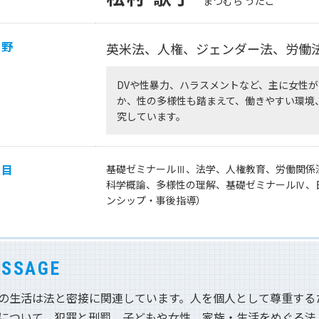
まつむら うたこ
同窓会
大学広報誌「福科大通信」
学生便覧
分野
英米法、人権、ジェンダー法、労働
DVや性暴力、ハラスメントなど、主に女性
か、性の多様性も踏まえて、働きやすい環境
究しています。
科目
基礎ゼミナールⅢ、法学、人権教育、労働関係
科学概論、多様性の理解、基礎ゼミナールⅣ、
ンシップ・事後指導）
SSAGE
の生活は法と密接に関連しています。人を個人として尊重する
について、犯罪と刑罰、子どもや女性、家族・生活をめぐる法