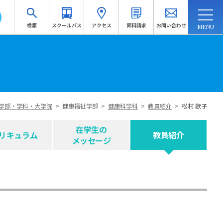
検索
スクールバス
アクセス
資料請求
お問い合わせ
連携・地域連携
入試情報
訪問者別
受験生応援サイトへ
学部・学科・大学院
>
健康福祉学部
>
健康科学科
>
教員紹介
>
松村 歌子
資料請求
在学生の
リキュラム
教員紹介
メッセージ