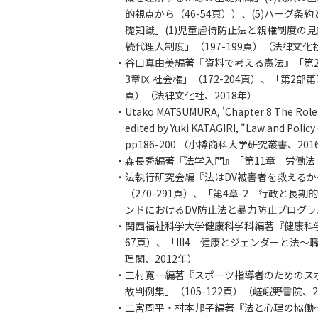
的視点から（46-54頁））、(5)ハーグ条
礎知識」(1)児童虐待防止法と親権制度の見
続代理人制度」（197-199頁）（法律文化社
・谷口真由美編著『資料で考える憲法』「第2部
3章Ⅸ 社会権」（172-204頁）、「第2部第7
頁）（法律文化社、2018年）
・Utako MATSUMURA, 'Chapter 8 The Role of
edited by Yuki KATAGIRI, "Law and Policy
pp186-200 （小樽商科大学研究叢書、201
・森長秀編著『法学入門』「第11章 労働法」（
・法執行研究会編『法はDV被害者を救えるか
（270-291頁）、「第4章-2 行政と長期
ンドにおけるDV防止法と暴力防止プログラム」
・関西福祉科学大学健康科学科編著『健康科学入
67頁）、「III4 健康とジェンダーと法～
理閣、2012年）
・三村寛一編著『スポーツ指導者のためのスポ
故判例集」（105-122頁）（嵯峨野書院、2
・二宮周平・村本邦子編著『法と心理の協働