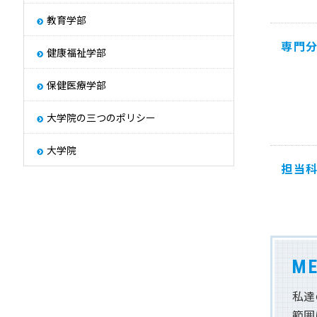
その他
教育学部
学園紹介
Other
専門
健康福祉学部
保健医療学部
大学院の三つのポリシー
大学院
担当
ME
私達
範囲