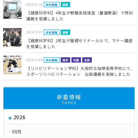
2025/11/10
学科情報
健康
【健康科学科】4年生が教職実践演習（養護教諭）で特別
講義を受講しました
2025/11/07
学科情報
健康
【健康科学科】2年生が基礎ゼミナールⅣで、マナー講座
を受講しました
2025/11/04
学科情報
理学
作業
言語
【リハビリテーション学科】大阪府立桜塚高等学校にて、
スポーツリハビリテーション 出張講義を実施しました
新着情報
TOPICS
2026
08月