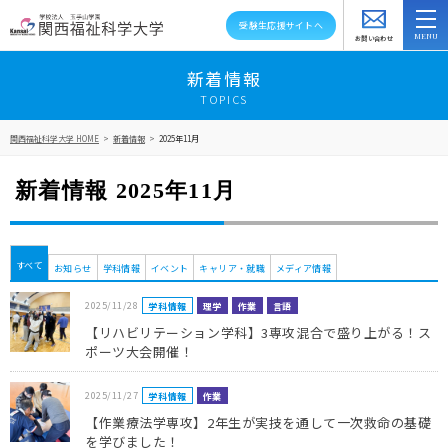
受験生応援サイトへ
お問い合わせ
スクールバス
アクセス
資料請求
新着情報
TOPICS
大学紹介
関西福祉科学大学 HOME
>
新着情報
>
2025年11月
学部・学科・大学院
新着情報 2025年11月
教員紹介
キャンパスライフ
すべて
お知らせ
学科情報
イベント
キャリア・就職
メディア情報
資格就職キャリア
2025/11/28
学科情報
理学
作業
言語
【リハビリテーション学科】3専攻混合で盛り上がる！ス
高大連携・地域連携
ポーツ大会開催！
入試情報
2025/11/27
学科情報
作業
【作業療法学専攻】2年生が実技を通して一次救命の基礎
を学びました！
在学生の方へ