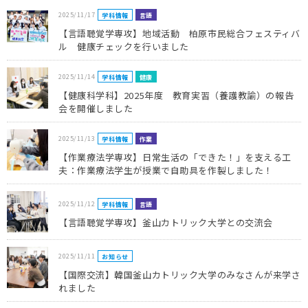
2025/11/17
学科情報
言語
【言語聴覚学専攻】地域活動 柏原市民総合フェスティバ
ル 健康チェックを行いました
2025/11/14
学科情報
健康
【健康科学科】2025年度 教育実習（養護教諭）の報告
会を開催しました
2025/11/13
学科情報
作業
【作業療法学専攻】日常生活の「できた！」を支える工
夫：作業療法学生が授業で自助具を作製しました！
2025/11/12
学科情報
言語
【言語聴覚学専攻】釜山カトリック大学との交流会
2025/11/11
お知らせ
【国際交流】韓国釜山カトリック大学のみなさんが来学さ
れました