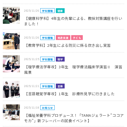
2025/11/26
学科情報
健康
保護者の方へ
【健康科学科】4年生の先輩による、教採対策講座を行い
ました！
卒業生の方へ
2025/11/26
企業の方へ
学科情報
発達支援
子ども
【教育学科】2年生による防災に係る炊き出し実習
地域・一般の方へ
2025/11/25
学科情報
理学
【理学療法学専攻】3年生 理学療法臨床学演習Ⅱ 演習
風景
2025/11/21
学科情報
言語
【言語聴覚学専攻】1年生 診療所見学に行きました
2025/11/18
お知らせ
【福祉栄養学科プロデュース！「TAMAジェラート”ココア
モカ”」新フレーバーの試食イベント】