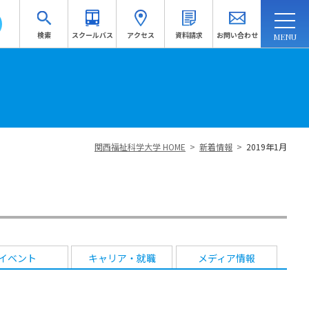
検索
スクールバス
アクセス
資料請求
お問い合わせ
連携・地域連携
入試情報
訪問者別
受験生応援サイトへ
関西福祉科学大学 HOME
>
新着情報
>
2019年1月
資料請求
イベント
キャリア・就職
メディア情報