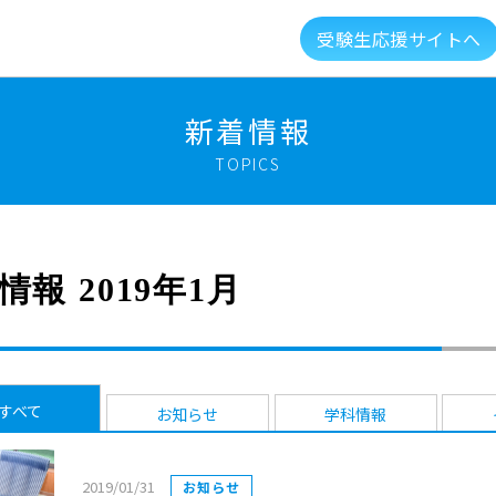
受験生応援サイトへ
介
キャンパスライフ
資格就職キャリア
高大
新着情報
TOPICS
建学の精神・教育理念
大学組織・データ
キャンパスガイド
図書館・利用案内
情報 2019年1月
総合福祉科学学会
情報公開
新着情報
メントに対する取り組み
実習マネジメント研究会
すべて
お知らせ
学科情報
2019/01/31
お知らせ