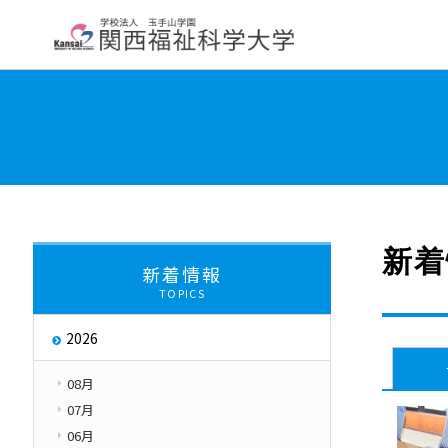
大学紹介
学部・学科・大学院
教員紹
学長挨拶
大学について
交通アクセス
About
新着
新着情報
TOPICS
大学評価
取り組み
2026
キャンパス・ハラス
Initiatives
08月
07月
06月