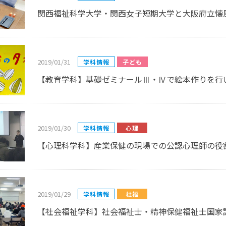
関西福祉科学大学・関西女子短期大学と大阪府立懐
同窓会
大学広報誌「福科大通信」
学生便覧
2019/01/31
学科情報
子ども
【教育学科】基礎ゼミナールⅢ・Ⅳで絵本作りを行
2019/01/30
学科情報
心理
【心理科学科】産業保健の現場での公認心理師の役
2019/01/29
学科情報
社福
【社会福祉学科】社会福祉士・精神保健福祉士国家試