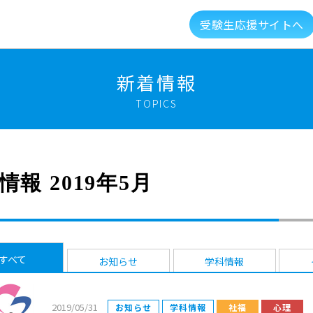
受験生応援サイトへ
介
キャンパスライフ
資格就職キャリア
高大
新着情報
TOPICS
建学の精神・教育理念
大学組織・データ
キャンパスガイド
図書館・利用案内
情報 2019年5月
総合福祉科学学会
情報公開
新着情報
メントに対する取り組み
実習マネジメント研究会
すべて
お知らせ
学科情報
2019/05/31
お知らせ
学科情報
社福
心理