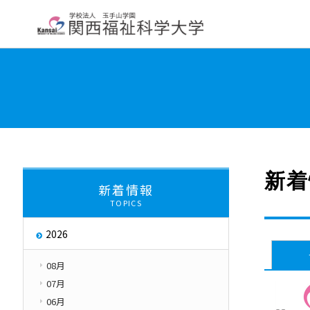
大学紹介
学部・学科・大学院
教員紹
学長挨拶
大学について
交通アクセス
About
新着
新着情報
TOPICS
大学評価
取り組み
2026
キャンパス・ハラス
Initiatives
08月
07月
06月