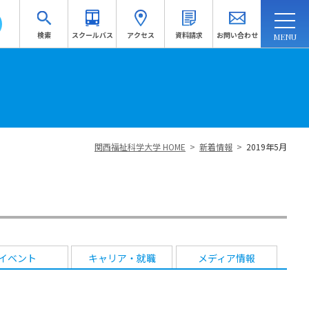
検索
スクールバス
アクセス
資料請求
お問い合わせ
連携・地域連携
入試情報
訪問者別
受験生応援サイトへ
関西福祉科学大学 HOME
>
新着情報
>
2019年5月
資料請求
イベント
キャリア・就職
メディア情報