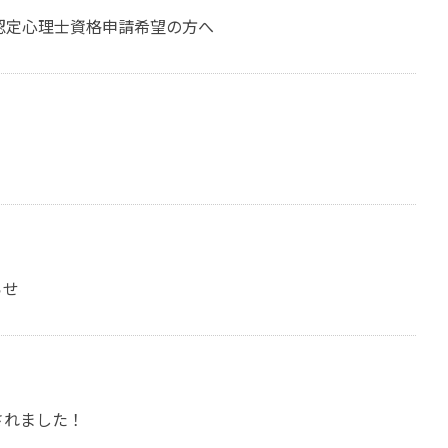
、認定心理士資格申請希望の方へ
らせ
されました！