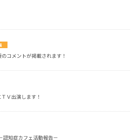
福
授のコメントが掲載されます！
にＴＶ出演します！
－認知症カフェ活動報告－