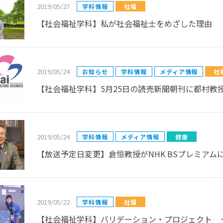
2019/05/27
学科情報
社福
【社会福祉学科】私が社会福祉士をめざした理由
2019/05/24
お知らせ
学科情報
メディア情報
社
【社会福祉学科】5月25日の読売新聞朝刊に都村教
2019/05/24
学科情報
メディア情報
健康
【放送予定日変更】倉恒教授がNHK BSプレミアム
2019/05/22
学科情報
社福
【社会福祉学科】バリデーション・プロジェクト 