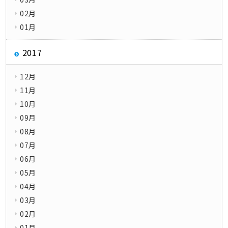
02月
01月
2017
12月
11月
10月
09月
08月
07月
06月
05月
04月
03月
02月
01月