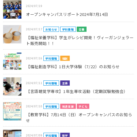
2024/07/19
オープンキャンパスリポート2024年7月14日
2024/07/17
お知らせ
学科情報
栄養
【福祉栄養学科】学生がレシピ開発！ヴィーガンジェラー
ト販売開始！！
2024/07/16
学科情報
福創
【福祉創造学科】1日大学体験（7/22）のお知らせ
2024/07/11
学科情報
言語
【言語聴覚学専攻】1年生専攻活動（定期試験勉強会）
2024/07/10
学科情報
発達支援
子ども
【教育学科】7月14日（日）オープンキャンパスのお知ら
せ
2024/07/09
学科情報
理学