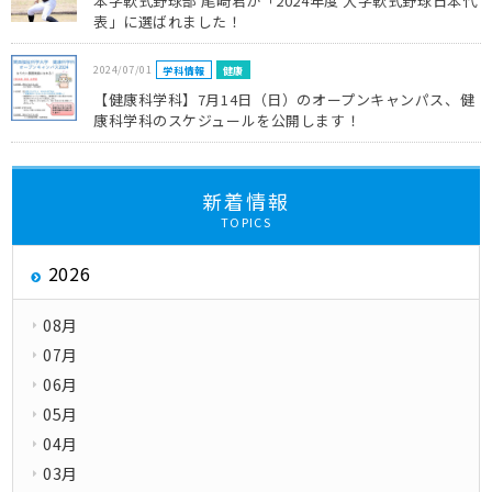
本学軟式野球部 尾崎君が「2024年度 大学軟式野球日本代
表」に選ばれました！
2024/07/01
学科情報
健康
【健康科学科】7月14日（日）のオープンキャンパス、健
康科学科のスケジュールを公開します！
新着情報
TOPICS
2026
08月
07月
06月
05月
04月
03月