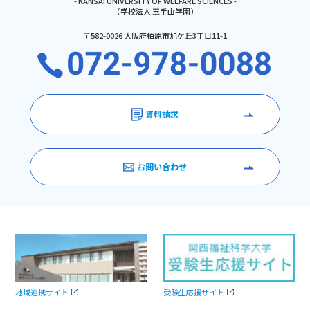
- KANSAI UNIVERSITY OF WELFARE SCIENCES -
（学校法人 玉手山学園）
〒582-0026 大阪府柏原市旭ケ丘3丁目11-1
資料請求
お問い合わせ
受験生応援サイト
地域連携サイト