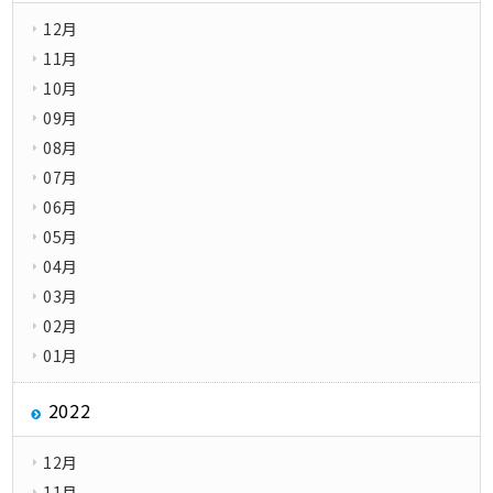
12月
11月
10月
09月
08月
07月
06月
05月
04月
03月
02月
01月
2022
12月
11月