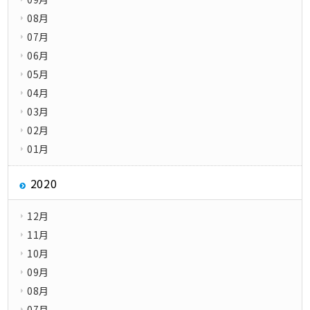
08月
07月
06月
05月
04月
03月
02月
01月
2020
12月
11月
10月
09月
08月
07月