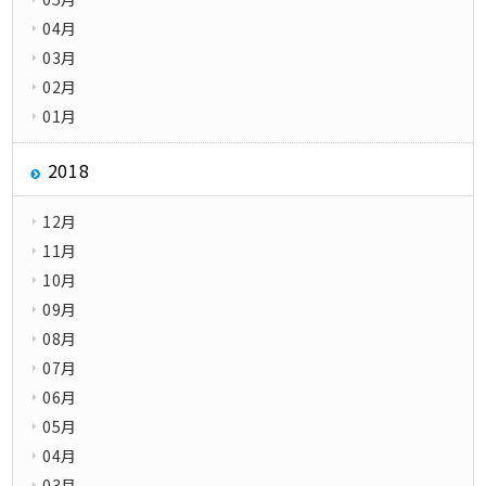
04月
03月
02月
01月
2018
12月
11月
10月
09月
08月
07月
06月
05月
04月
03月