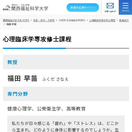
受験生応援サイトへ
お問い合わせ
スクールバス
アクセス
資料請求
関西福祉科学大学 HOME
>
学部・学科・大学院
>
大学院 社会福祉学研究科
>
心理臨床学専攻修士課程
>
教員紹介
>
福田 早苗
大学紹介
心理臨床学専攻修士課程
学部・学科・大学院
教授
教員紹介
キャンパスライフ
福田 早苗
ふくだ さなえ
資格就職キャリア
専門分野
高大連携・地域連携
健康心理学、公衆衛生学、高等教育
入試情報
私たちが日々感じる「疲れ」や「ストレス」は、どこか
ら生まれ、どのように身体に影響するのでしょうか。生
在学生の方へ