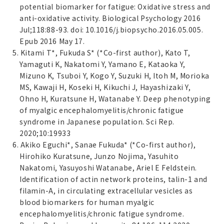
potential biomarker for fatigue: Oxidative stress and
anti-oxidative activity. Biological Psychology 2016
Jul;118:88-93. doi: 10.1016/j.biopsycho.2016.05.005.
Epub 2016 May 17.
5. Kitami T*, Fukuda S* (*Co-first author), Kato T,
Yamaguti K, Nakatomi Y, Yamano E, Kataoka Y,
Mizuno K, Tsuboi Y, Kogo Y, Suzuki H, Itoh M, Morioka
MS, Kawaji H, Koseki H, Kikuchi J, Hayashizaki Y,
Ohno H, Kuratsune H, Watanabe Y. Deep phenotyping
of myalgic encephalomyelitis/chronic fatigue
syndrome in Japanese population. Sci Rep.
2020;10:19933
6. Akiko Eguchi*, Sanae Fukuda* (*Co-first author),
Hirohiko Kuratsune, Junzo Nojima, Yasuhito
Nakatomi, Yasuyoshi Watanabe, Ariel E Feldstein.
Identification of actin network proteins, talin-1 and
filamin-A, in circulating extracellular vesicles as
blood biomarkers for human myalgic
encephalomyelitis/chronic fatigue syndrome.