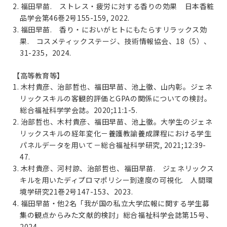
2. 福田早苗. ストレス・疲労に対する香りの効果 日本香粧
品学会第46巻2号155-159, 2022.
3. 福田早苗. 香り・においがヒトにもたらすリラックス効
果. コスメティックステージ、技術情報協会、18（5）、
31-235，2024.
【高等教育等】
1. 木村貴彦、治部哲也、福田早苗、池上徹、山内彰。ジェネ
リックスキルの客観的評価とGPAの関係についての検討。
総合福祉科学学会誌。2020;11:1-5.
2. 治部哲也、木村貴彦、福田早苗、池上徹。大学生のジェネ
リックスキルの経年変化－養護教諭養成課程における学生
パネルデータを用いて－総合福祉科学研究, 2021;12:39-
47.
3. 木村貴彦、河村諒、治部哲也、福田早苗. ジェネリックス
キルを用いたディプロマポリシー到達度の可視化. 人間環
境学研究21巻2号147-153、2023.
4. 福田早苗・他2名「我が国の私立大学広報に関する学生募
集の観点からみた文献的検討」総合福祉科学会誌第15号、
2024.