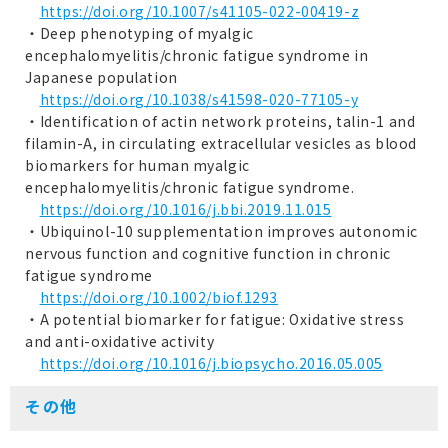
https://doi.org/10.1007/s41105-022-00419-z
・Deep phenotyping of myalgic
encephalomyelitis/chronic fatigue syndrome in
Japanese population
https://doi.org/10.1038/s41598-020-77105-y
・Identification of actin network proteins, talin-1 and
filamin-A, in circulating extracellular vesicles as blood
biomarkers for human myalgic
encephalomyelitis/chronic fatigue syndrome.
https://doi.org/10.1016/j.bbi.2019.11.015
・Ubiquinol-10 supplementation improves autonomic
nervous function and cognitive function in chronic
fatigue syndrome
https://doi.org/10.1002/biof.1293
・A potential biomarker for fatigue: Oxidative stress
and anti-oxidative activity
https://doi.org/10.1016/j.biopsycho.2016.05.005
その他