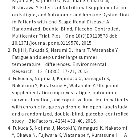
Kiyama H, Kajimoto O, Watanabe Y, Inaba M,
Nishizawa Y. Effects of Nutritional Supplementation
on Fatigue, and Autonomic and Immune Dysfunction
in Patients with End-Stage Renal Disease: A
Randomized, Double-Blind, Placebo-Controlled,
Multicenter Trial. Plos One 10(3)E0119578 doi:
10.1371/journal.pone.0119578, 2015
2. Fujii H, Fukuda S, Narumi D, Ihara T, Watanabe Y.
Fatigue and sleep under large summer
temperature differences. Environmental
Research 12（138C）17-21, 2015
3. Fukuda S, Nojima J, Kajimoto O, Yamaguti K,
Nakatomi Y, Kuratsune H, Watanabe Y. Ubiquinol
supplementation improves fatigue, autonomic
nervous function, and cognitive function in patients
with chronic fatigue syndrome: An open-label study
and a randomized, double-blind, placebo-controlled
study．BioFactors, 42(4):431-40, 2016.
4. Fukuda S, Nojima J, Motoki Y, Yamaguti K, Nakatomi
Y, Okawa N, Fujiwara K, Watanabe Y, Kuratsune H. A