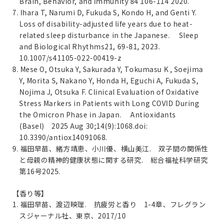
Brain, Behavior, and Immunity 84 106-114 2020.
7. Ihara T, Narumi D, Fukuda S, Kondo H, and Genti Y.
Loss of disability-adjusted life years due to heat-
related sleep disturbance in the Japanese. Sleep
and Biological Rhythms21, 69-81, 2023.
10.1007/s41105-022-00419-z
8. Mese O, Otsuka Y, Sakurada Y, Tokumasu K , Soejima
Y, Morita S, Nakano Y, Honda H, Eguchi A, Fukuda S,
Nojima J, Otsuka F. Clinical Evaluation of Oxidative
Stress Markers in Patients with Long COVID During
the Omicron Phase in Japan. Antioxidants
(Basel) 2025 Aug 30;14(9):1068.doi:
10.3390/antiox14091068.
9. 福田早苗、緒方靖恵、小川優、横山美江. 双子間の関係性
と母親の精神的健康状態に関する研究. 総合福祉科学研究
第16号2025.
【香り等】
1. 福田早苗、渡辺映理. 抗疲労と香り 1-4章、フレグラン
スジャーナル社、東京、2017/10