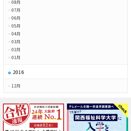
08月
07月
06月
05月
04月
03月
02月
01月
2016
12月