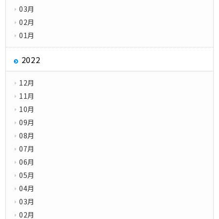
03月
02月
01月
2022
12月
11月
10月
09月
08月
07月
06月
05月
04月
03月
02月