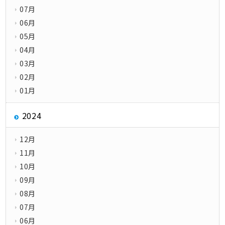
07月
06月
05月
04月
03月
02月
01月
2024
12月
11月
10月
09月
08月
07月
06月