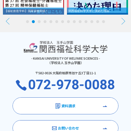
【福祉創造学科】国家資格実績！
関西福祉科学大学に決めた理由
- KANSAI UNIVERSITY OF WELFARE SCIENCES -
（学校法人 玉手山学園）
〒582-0026 大阪府柏原市旭ケ丘3丁目11-1
資料請求
お問い合わせ