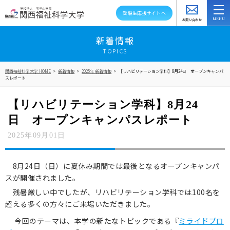
受験生応援サイトへ
お問い合わせ
スクールバス
アクセス
資料請求
新着情報
TOPICS
大学紹介
関西福祉科学大学 HOME
>
新着情報
>
2025年 新着情報
>
【リハビリテーション学科】8月24日 オープンキャンパ
スレポート
学部・学科・大学院
【リハビリテーション学科】8月24
教員紹介
日 オープンキャンパスレポート
キャンパスライフ
2025年09月01日
資格就職キャリア
8月24日（日）に夏休み期間では最後となるオープンキャンパ
スが開催されました。
高大連携・地域連携
残暑厳しい中でしたが、リハビリテーション学科では100名を
入試情報
超える多くの方々にご来場いただきました。
今回のテーマは、本学の新たなトピックである『
ミライドプロ
在学生の方へ