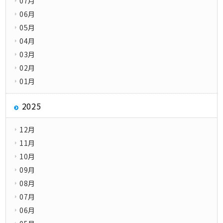
07月
06月
05月
04月
03月
02月
01月
2025
12月
11月
10月
09月
08月
07月
06月