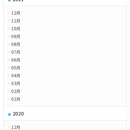
12月
11月
10月
09月
08月
07月
06月
05月
04月
03月
02月
01月
2020
12月