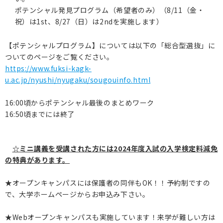
ポテンシャル発見プログラム（希望者のみ）（8/11（金・
祝）は1st、8/27（日）は2ndを実施します）
【ポテンシャルプログラム】については以下の「総合型選抜」に
ついてのページをご覧ください。
https://www.fuksi-kagk-
u.ac.jp/nyushi/nyugaku/sougouinfo.html
16:00頃からポテンシャル最後のまとめワーク
16:50頃までには終了
☆ミニ講義を受講された方には2024年度入試の入学検定料減免
の特典があります。
★オープンキャンパスには保護者の同伴もOK！！予約制ですの
で、大学ホームページからお申込み下さい。
★Webオープンキャンパスも実施しています！来学が難しい方は