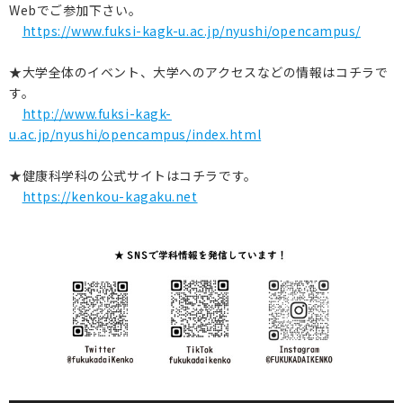
Webでご参加下さい。
https://www.fuksi-kagk-u.ac.jp/nyushi/opencampus/
★大学全体のイベント、大学へのアクセスなどの情報はコチラで
す。
http://www.fuksi-kagk-
u.ac.jp/nyushi/opencampus/index.html
★健康科学科の公式サイトはコチラです。
https://kenkou-kagaku.net