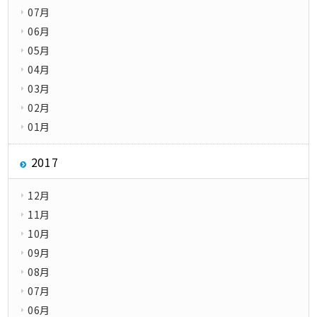
07月
06月
05月
04月
03月
02月
01月
2017
12月
11月
10月
09月
08月
07月
06月