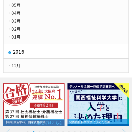
05月
04月
03月
02月
01月
2016
12月
【福祉創造学科】国家資格実績！
関西福祉科学大学に決めた理由