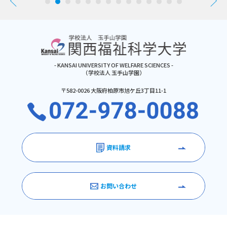
- KANSAI UNIVERSITY OF WELFARE SCIENCES -
（学校法人 玉手山学園）
〒582-0026 大阪府柏原市旭ケ丘3丁目11-1
資料請求
お問い合わせ