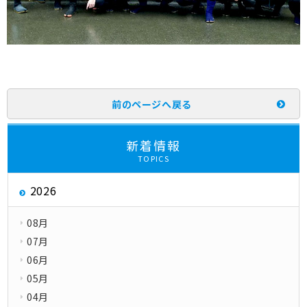
前のページへ戻る
新着情報
TOPICS
2026
08月
07月
06月
05月
04月