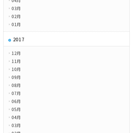
04月
03月
02月
01月
2017
12月
11月
10月
09月
08月
07月
06月
05月
04月
03月