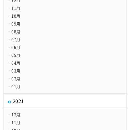
12月
11月
10月
09月
08月
07月
06月
05月
04月
03月
02月
01月
2021
12月
11月