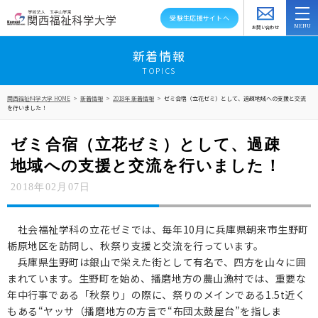
受験生応援サイトへ
お問い合わせ
スクールバス
アクセス
資料請求
新着情報
TOPICS
大学紹介
関西福祉科学大学 HOME
>
新着情報
>
2018年 新着情報
>
ゼミ合宿（立花ゼミ）として、過疎地域への支援と交流
を行いました！
学部・学科・大学院
ゼミ合宿（立花ゼミ）として、過疎
教員紹介
地域への支援と交流を行いました！
キャンパスライフ
2018年02月07日
資格就職キャリア
社会福祉学科の立花ゼミでは、毎年10月に兵庫県朝来市生野町
栃原地区を訪問し、秋祭り支援と交流を行っています。
高大連携・地域連携
兵庫県生野町は銀山で栄えた街として有名で、四方を山々に囲
まれています。生野町を始め、播磨地方の農山漁村では、重要な
入試情報
年中行事である「秋祭り」の際に、祭りのメインである1.5t近く
もある“ヤッサ（播磨地方の方言で“布団太鼓屋台”を指しま
在学生の方へ