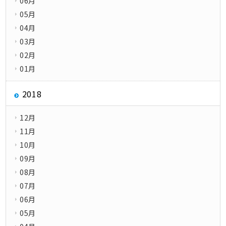
06月
05月
04月
03月
02月
01月
2018
12月
11月
10月
09月
08月
07月
06月
05月