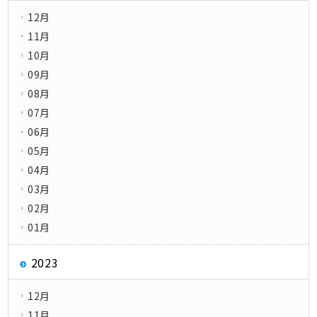
12月
11月
10月
09月
08月
07月
06月
05月
04月
03月
02月
01月
2023
12月
11月