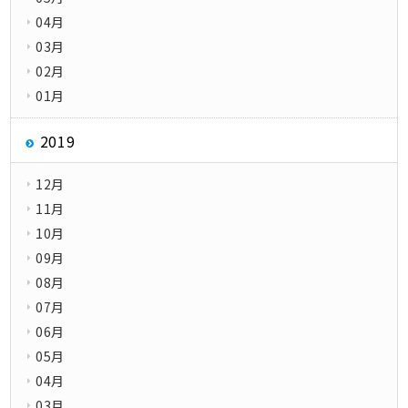
04月
03月
02月
01月
2019
12月
11月
10月
09月
08月
07月
06月
05月
04月
03月