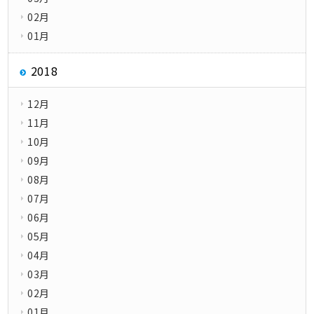
02月
01月
2018
12月
11月
10月
09月
08月
07月
06月
05月
04月
03月
02月
01月