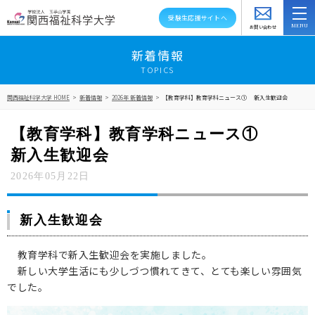
受験生応援サイトへ
お問い合わせ
スクールバス
アクセス
資料請求
新着情報
TOPICS
大学紹介
関西福祉科学大学 HOME
>
新着情報
>
2026年 新着情報
>
【教育学科】教育学科ニュース① 新入生歓迎会
学部・学科・大学院
【教育学科】教育学科ニュース①
教員紹介
新入生歓迎会
2026年05月22日
キャンパスライフ
資格就職キャリア
新入生歓迎会
高大連携・地域連携
教育学科で新入生歓迎会を実施しました。
新しい大学生活にも少しづつ慣れてきて、とても楽しい雰囲気
入試情報
でした。
在学生の方へ