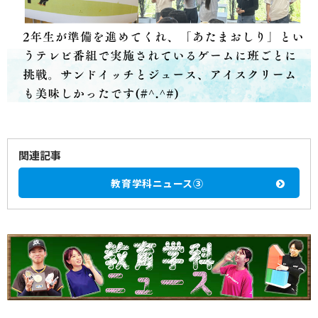
関連記事
教育学科ニュース③