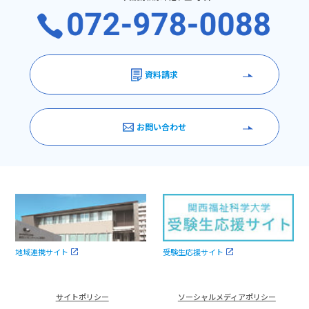
資料請求
お問い合わせ
受験生応援サイト
地域連携サイト
サイトポリシー
ソーシャルメディアポリシー