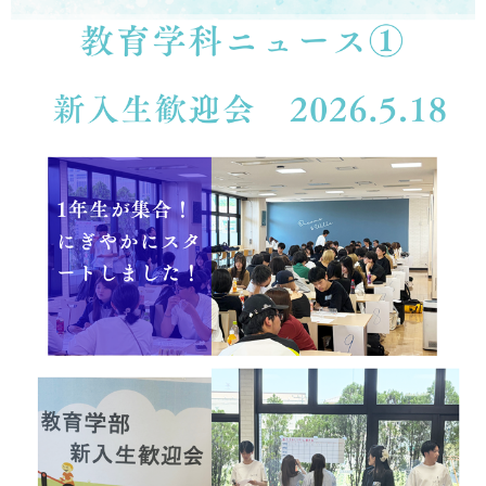
保護者の方へ
卒業生の方へ
企業の方へ
地域・一般の方へ