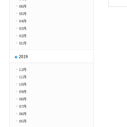
06月
05月
04月
03月
02月
01月
2019
12月
11月
10月
09月
08月
07月
06月
05月