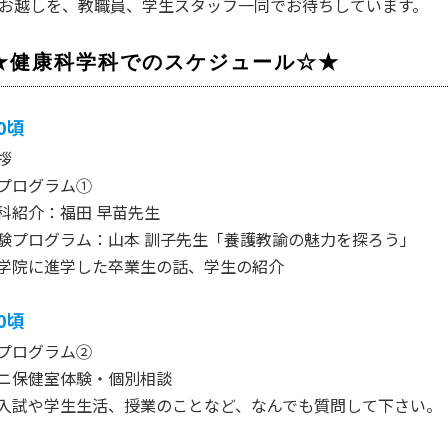
お越しを、教職員、学生スタッフ一同でお待ちしています。
同窓会
大学広報誌「福科大通信」
学生便覧
★健康科学科でのスケジュール☆★
40頃
拶
プログラム①
紹介：福田 早苗先生
プログラム：山本 訓子先生「養護教諭の魅力を探ろう」
院に進学した卒業生の話、学生の紹介
00頃
プログラム②
保健室体験・個別相談
試や学生生活、授業のことなど、なんでも質問して下さい。