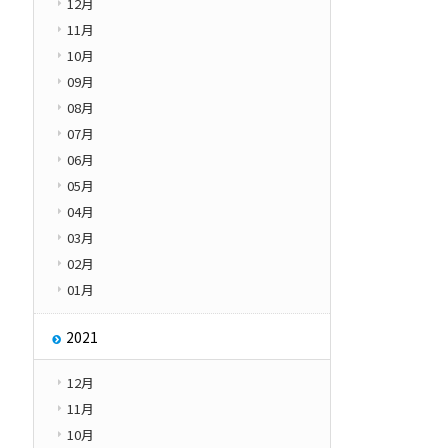
12月
11月
10月
09月
08月
07月
06月
05月
04月
03月
02月
01月
2021
12月
11月
10月