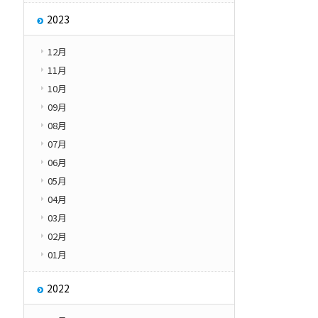
2023
12月
11月
10月
09月
08月
07月
06月
05月
04月
03月
02月
01月
2022