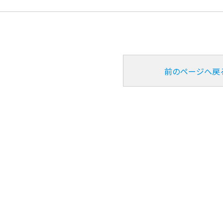
前のページへ戻