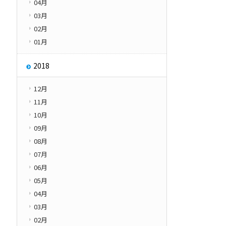
04月
03月
02月
01月
2018
12月
11月
10月
09月
08月
07月
06月
05月
04月
03月
02月