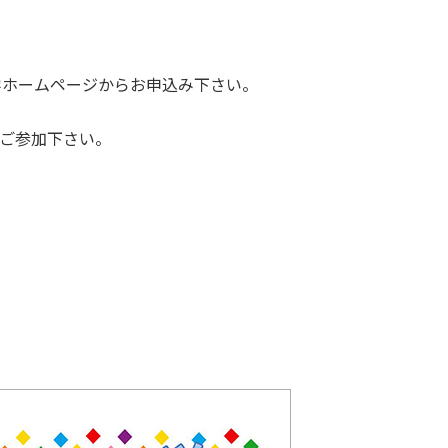
学ホームページからお申込み下さい。
でご参加下さい。