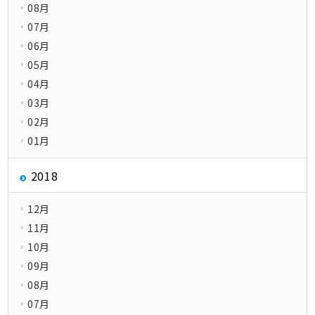
08月
07月
06月
05月
04月
03月
02月
01月
2018
12月
11月
10月
09月
08月
07月