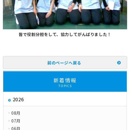
皆で役割分担をして、協力してがんばりました！
前のページへ戻る
新着情報
TOPICS
2026
08月
07月
06月