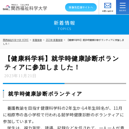
受験生応援サイトへ
お問い合わせ
スクールバス
アクセス
資料請求
新着情報
TOPICS
大学紹介
関西福祉科学大学 HOME
>
新着情報
>
2023年 新着情報
>
【健康科学科】就学時健康診断ボランティアに参加しま
した！
学部・学科・大学院
【健康科学科】就学時健康診断ボラン
教員紹介
ティアに参加しました！
キャンパスライフ
2023年11月21日
資格就職キャリア
就学時健康診断ボランティア
高大連携・地域連携
養護教諭を目指す健康科学科の2年生から4年生88名が、11月
入試情報
に柏原市の各小学校で行われる就学時健康診断のボランティアに
参加しています。
在学生の方へ
学生は、視力測定、誘導、記録などを任されて、一人一人が責