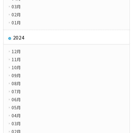
03月
02月
01月
2024
12月
11月
10月
09月
08月
07月
06月
05月
04月
03月
02月