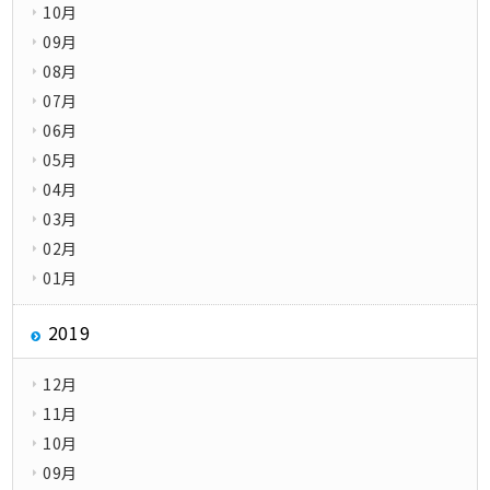
10月
09月
08月
07月
06月
05月
04月
03月
02月
01月
2019
12月
11月
10月
09月