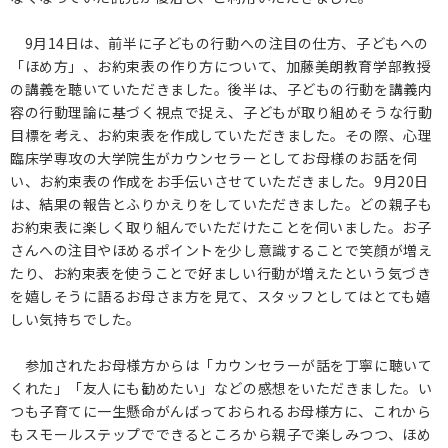
保護者の方へ
9月14日は、前半に子どもの行動への注目の仕方、子どもへの
「ほめ方」、お約束表の作り方について、加藤美朗教育学部教授
の講義を聴いていただきました。後半は、子どもの行動を講義内
卒業生の方へ
容の行動理論に基づく視点で捉え、子どもが取り組めそうな行動
目標を考え、お約束表を作成していただきました。その際、心理
企業の方へ
臨床学専攻の大学院生がカウンセラーとしてお母様のお話を伺
い、お約束表の作成をお手伝いさせていただきました。9月20日
地域・一般の方へ
は、結果の報告とふりかえりをしていただきました。どの親子も
お約束表に楽しく取り組んでいただけたことを伺いました。お子
さんへの注目やほめるポイントを少し意識することで笑顔が増え
たり、お約束表を使うことで好ましい行動が増えたという気づき
を嬉しそうに語るお母さま方を見て、スタッフとしてはとても嬉
しい気持ちでした。
参加されたお母様方からは「カウンセラーが話を丁寧に聴いて
くれた」「友人にも勧めたい」などの感想をいただきました。い
つも子育てに一生懸命がんばっておられるお母様方に、これから
もスモールステップでできるところから親子で楽しみつつ、ほめ