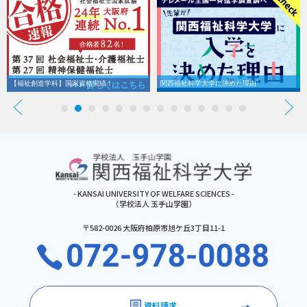
【福祉創造学科】国家資格実績！
関西福祉科学大学に決めた理由
- KANSAI UNIVERSITY OF WELFARE SCIENCES -
（学校法人 玉手山学園）
〒582-0026 大阪府柏原市旭ケ丘3丁目11-1
資料請求