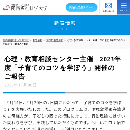
受験生応援サイトへ
お問い合わせ
スクールバス
アクセス
資料請求
新着情報
TOPICS
大学紹介
関西福祉科学大学 HOME
>
新着情報
>
2023年 新着情報
>
心理・教育相談センター主催 2023年度「子育てのコツ
を学ぼう」開催のご報告
学部・学科・大学院
心理・教育相談センター主催 2023年
教員紹介
度「子育てのコツを学ぼう」開催の
キャンパスライフ
ご報告
2023年11月06日
資格就職キャリア
高大連携・地域連携
9月14日、9月20日の2日間にわたって「子育てのコツを学ぼ
う」を実施いたしました。このプログラムは、附属幼稚園在籍児
入試情報
のお母様方が、子どもの困った行動に対して、行動理論に基づい
た関わりを学び、実践していただくものです。今回はコロナ禍で
在学生の方へ
なくなっていた託児が復活し、ご利用いただきました。