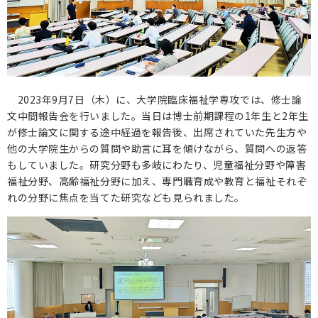
保護者の方へ
卒業生の方へ
企業の方へ
2023年9月7日（木）に、大学院臨床福祉学専攻では、修士論
文中間報告会を行いました。当日は博士前期課程の1年生と2年生
地域・一般の方へ
が修士論文に関する途中経過を報告後、出席されていた先生方や
他の大学院生からの質問や助言に耳を傾けながら、質問への返答
もしていました。研究分野も多岐にわたり、児童福祉分野や障害
福祉分野、高齢福祉分野に加え、専門職育成や教育と福祉それぞ
れの分野に焦点を当てた研究なども見られました。