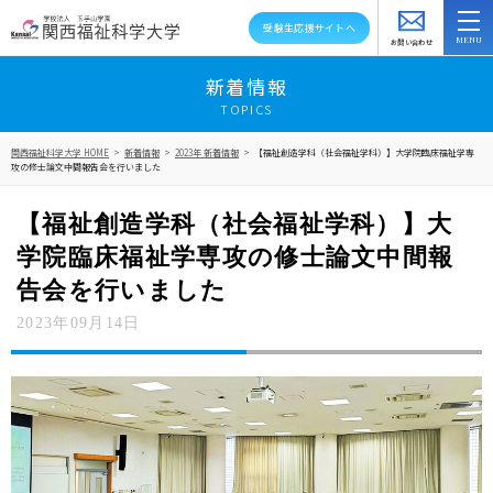
受験生応援サイトへ
お問い合わせ
スクールバス
アクセス
資料請求
新着情報
TOPICS
大学紹介
関西福祉科学大学 HOME
>
新着情報
>
2023年 新着情報
>
【福祉創造学科（社会福祉学科）】大学院臨床福祉学専
攻の修士論文中間報告会を行いました
学部・学科・大学院
【福祉創造学科（社会福祉学科）】大
教員紹介
学院臨床福祉学専攻の修士論文中間報
キャンパスライフ
告会を行いました
2023年09月14日
資格就職キャリア
高大連携・地域連携
入試情報
在学生の方へ