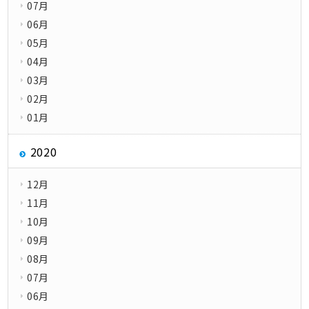
07月
06月
05月
04月
03月
02月
01月
2020
12月
11月
10月
09月
08月
07月
06月