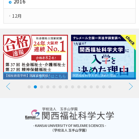
2016
12月
【福祉創造学科】国家資格実績！
関西福祉科学大学に決めた理由
- KANSAI UNIVERSITY OF WELFARE SCIENCES -
（学校法人 玉手山学園）