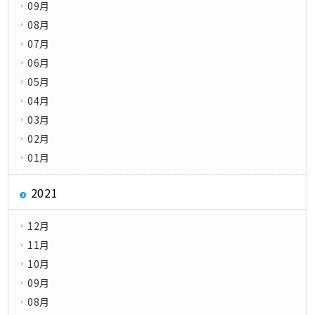
09月
08月
07月
06月
05月
04月
03月
02月
01月
2021
12月
11月
10月
09月
08月