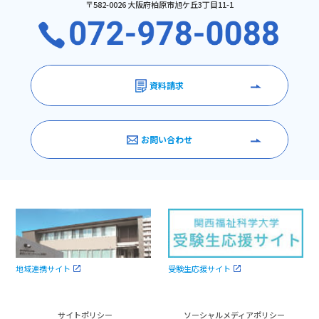
〒582-0026 大阪府柏原市旭ケ丘3丁目11-1
資料請求
お問い合わせ
受験生応援サイト
地域連携サイト
サイトポリシー
ソーシャルメディアポリシー