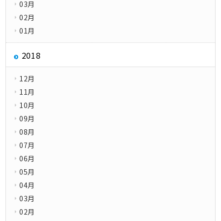
03月
02月
01月
2018
12月
11月
10月
09月
08月
07月
06月
05月
04月
03月
02月