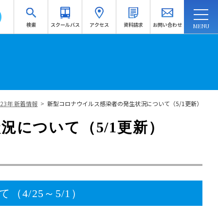
検索
スクールバス
アクセス
資料請求
お問い合わせ
連携・地域連携
入試情報
訪問者別
受験生応援サイトへ
023年 新着情報
>
新型コロナウイルス感染者の発生状況について（5/1更新）
資料請求
況について（5/1更新）
4/25～5/1）