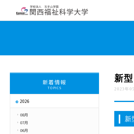
大学紹介
学部・学科・大学院
教員紹
学長挨拶
大学について
交通アクセス
About
新型
新着情報
TOPICS
2023年0
大学評価
取り組み
2026
キャンパス・ハラス
Initiatives
08月
新
07月
06月