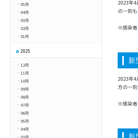
2023
05月
その他
の一刻も
学園紹介
04月
Other
03月
※感染者
02月
01月
2025
新
12月
11月
2023
10月
方の一刻
09月
08月
※感染者
07月
06月
05月
04月
新
03月