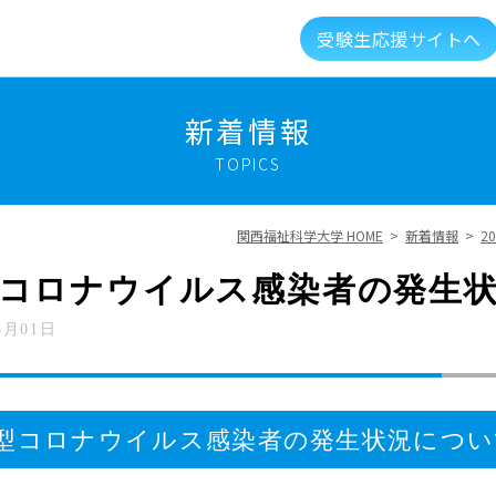
受験生応援サイトへ
介
キャンパスライフ
資格就職キャリア
高大
新着情報
TOPICS
建学の精神・教育理念
大学組織・データ
関西福祉科学大学 HOME
>
新着情報
>
2
キャンパスガイド
図書館・利用案内
コロナウイルス感染者の発生状
5月01日
総合福祉科学学会
情報公開
新着情報
メントに対する取り組み
実習マネジメント研究会
型コロナウイルス感染者の発生状況について（