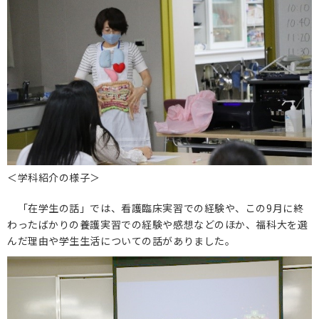
＜学科紹介の様子＞
「在学生の話」では、看護臨床実習での経験や、この9月に終
わったばかりの養護実習での経験や感想などのほか、福科大を選
んだ理由や学生生活についての話がありました。