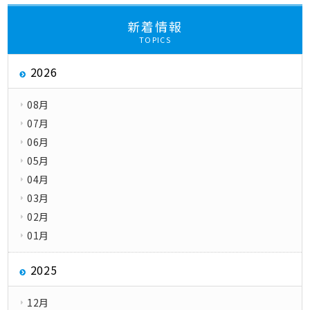
新着情報
TOPICS
2026
08月
07月
06月
05月
04月
03月
02月
01月
2025
12月