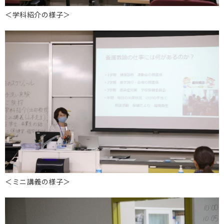
＜学科紹介の様子＞
＜ミニ講義の様子＞