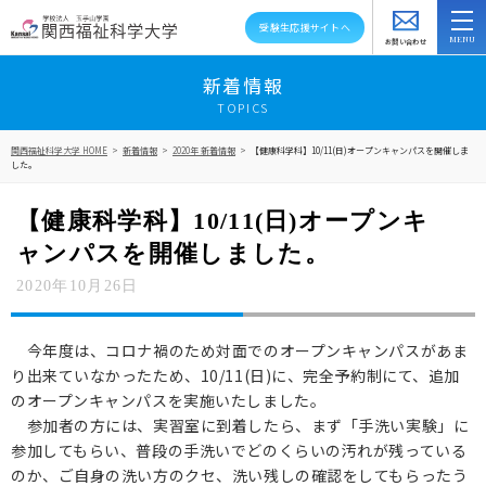
受験生応援サイトへ
お問い合わせ
スクールバス
アクセス
資料請求
新着情報
TOPICS
大学紹介
関西福祉科学大学 HOME
>
新着情報
>
2020年 新着情報
>
【健康科学科】10/11(日)オープンキャンパスを開催しま
した。
学部・学科・大学院
【健康科学科】10/11(日)オープンキ
教員紹介
ャンパスを開催しました。
キャンパスライフ
2020年10月26日
資格就職キャリア
今年度は、コロナ禍のため対面でのオープンキャンパスがあま
り出来ていなかったため、10/11(日)に、完全予約制にて、追加
高大連携・地域連携
のオープンキャンパスを実施いたしました。
参加者の方には、実習室に到着したら、まず「手洗い実験」に
入試情報
参加してもらい、普段の手洗いでどのくらいの汚れが残っている
のか、ご自身の洗い方のクセ、洗い残しの確認をしてもらったう
在学生の方へ