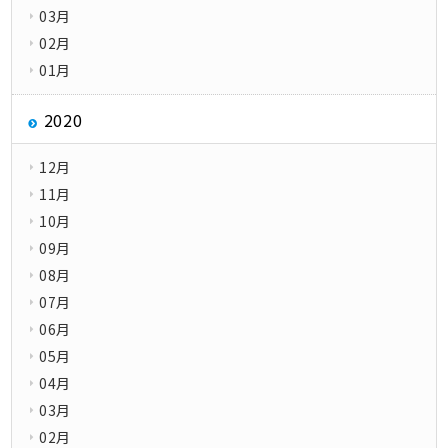
03月
02月
01月
2020
12月
11月
10月
09月
08月
07月
06月
05月
04月
03月
02月