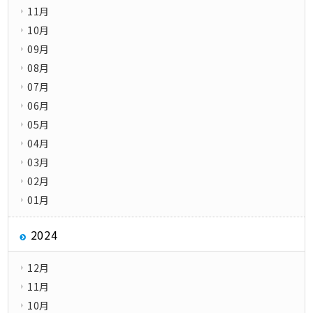
11月
10月
09月
08月
07月
06月
05月
04月
03月
02月
01月
2024
12月
11月
10月