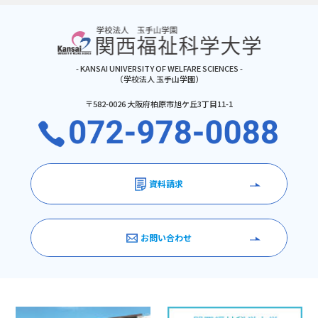
- KANSAI UNIVERSITY OF WELFARE SCIENCES -
（学校法人 玉手山学園）
〒582-0026 大阪府柏原市旭ケ丘3丁目11-1
資料請求
お問い合わせ