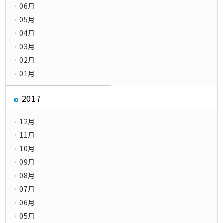
06月
05月
04月
03月
02月
01月
2017
12月
11月
10月
09月
08月
07月
06月
05月