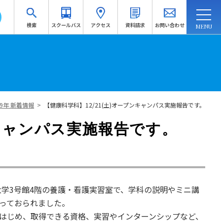
検索
スクールバス
アクセス
資料請求
お問い合わせ
連携・地域連携
入試情報
訪問者別
受験生応援サイトへ
19年 新着情報
>
【健康科学科】12/21(土)オープンキャンパス実施報告です。
資料請求
ンキャンパス実施報告です。
大学3号館4階の養護・看護実習室で、学科の説明やミニ講
っておられました。
はじめ、取得できる資格、実習やインターンシップなど、