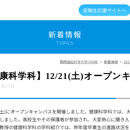
受験生応援サイトへ
介
キャンパスライフ
資格就職キャリア
高大
新着情報
TOPICS
建学の精神・教育理念
大学組織・データ
関西福祉科学大学 HOME
>
新着情報
>
20
キャンパスガイド
図書館・利用案内
康科学科】12/21(土)オープ
2月27日
総合福祉科学学会
情報公開
新着情報
メントに対する取り組み
実習マネジメント研究会
1(土)にオープンキャンパスを開催しました。健康科学科では、
しました。高校生やその保護者が参加され、大変熱心に聞き入
授の健康科学科の学科紹介では、昨年度卒業生の進路状況を