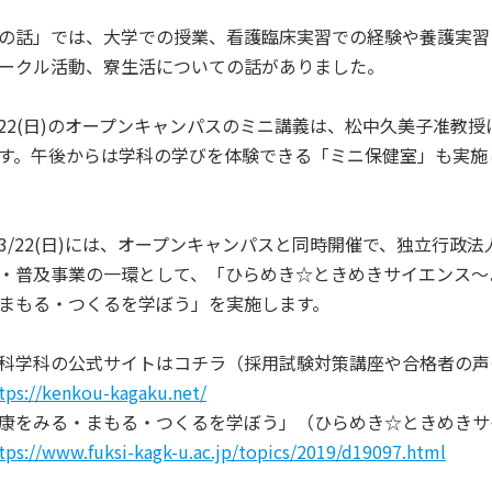
の話」では、大学での授業、看護臨床実習での経験や養護実習
ークル活動、寮生活についての話がありました。
22(日)のオープンキャンパスのミニ講義は、松中久美子准教
す。午後からは学科の学びを体験できる「ミニ保健室」も実施
/22(日)には、オープンキャンパスと同時開催で、独立行政
・普及事業の一環として、「ひらめき☆ときめきサイエンス～よ
まもる・つくるを学ぼう」を実施します。
学科の公式サイトはコチラ（採用試験対策講座や合格者の声
tps://kenkou-kagaku.net/
をみる・まもる・つくるを学ぼう」（ひらめき☆ときめきサ
tps://www.fuksi-kagk-u.ac.jp/topics/2019/d19097.html