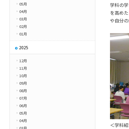
05月
学科の学
その他
学園紹介
04月
を高めた
Other
03月
や自分の
02月
01月
2025
12月
11月
10月
09月
08月
07月
06月
05月
04月
＜学科紹
03月