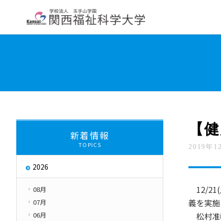
大学紹介
学部・学科・大学院
教員紹
学長挨拶
大学について
交通アクセス
About
【健
新着情報
TOPICS
2019年1
大学評価
取り組み
2026
キャンパス・ハラス
Initiatives
12/2
08月
義を実施
07月
06月
松村准教