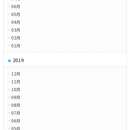
06月
05月
04月
03月
02月
01月
2019
12月
11月
10月
09月
08月
07月
06月
05月