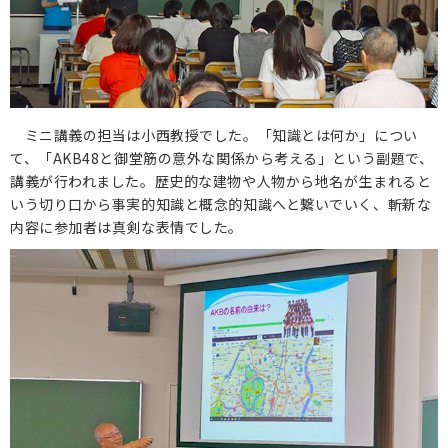
ミニ講義の担当は小西教授でした。「知識とは何か」につい
て、「AKB48と御堂筋の意外な関係から考える」という副題で、
講義が行われました。歴史的な建物や人物から地名が生まれると
いう切り口から事実的知識と概念的知識へと繋いでいく、斬新な
内容に参加者は真剣な表情でした。