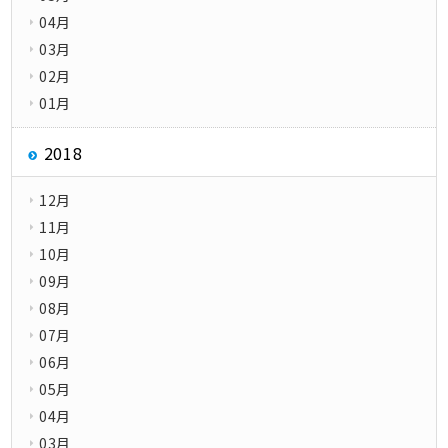
04月
03月
02月
01月
2018
12月
11月
10月
09月
08月
07月
06月
05月
04月
03月