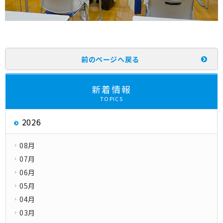
前のページへ戻る
新着情報
TOPICS
2026
08月
07月
06月
05月
04月
03月