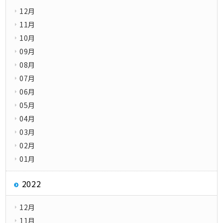
12月
11月
10月
09月
08月
07月
06月
05月
04月
03月
02月
01月
2022
12月
11月