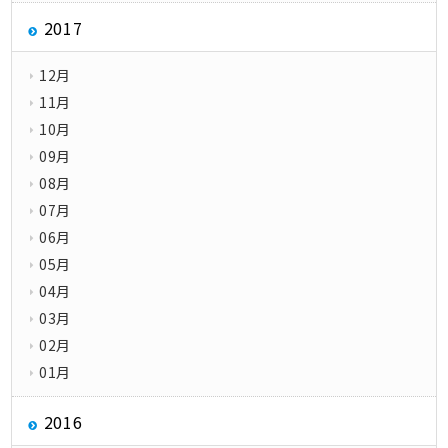
2017
12月
11月
10月
09月
08月
07月
06月
05月
04月
03月
02月
01月
2016