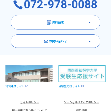
資料請求
お問い合わせ
受験生応援サイト
地域連携サイト
サイトポリシー
ソーシャルメディアポリシー
個人情報の取り扱いについて
採用情報