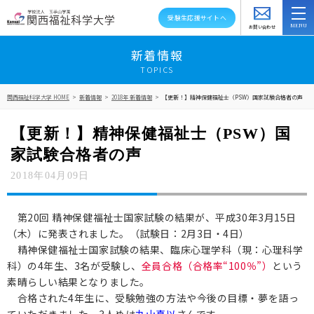
受験生応援サイトへ
お問い合わせ
スクールバス
アクセス
資料請求
新着情報
TOPICS
大学紹介
関西福祉科学大学 HOME
>
新着情報
>
2018年 新着情報
>
【更新！】精神保健福祉士（PSW）国家試験合格者の声
学部・学科・大学院
【更新！】精神保健福祉士（PSW）国
教員紹介
家試験合格者の声
2018年04月09日
キャンパスライフ
資格就職キャリア
第20回 精神保健福祉士国家試験の結果が、平成30年3月15日
（木）に発表されました。（試験日：2月3日・4日）
高大連携・地域連携
精神保健福祉士国家試験の結果、臨床心理学科（現：心理科学
科）の4年生、3名が受験し、
全員合格（合格率“100％”）
という
入試情報
素晴らしい結果となりました。
合格された4年生に、受験勉強の方法や今後の目標・夢を語っ
在学生の方へ