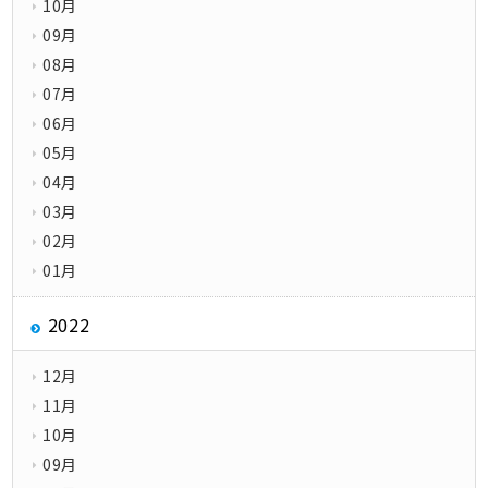
10月
09月
08月
07月
06月
05月
04月
03月
02月
01月
2022
12月
11月
10月
09月