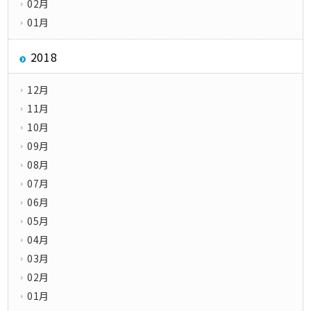
02月
01月
2018
12月
11月
10月
09月
08月
07月
06月
05月
04月
03月
02月
01月