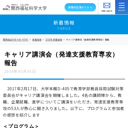
受験生応援サイトへ
お問い合わせ
スクールバス
アクセス
資料請求
新着情報
TOPICS
大学紹介
関西福祉科学大学 HOME
>
新着情報
>
2018年 新着情報
>
キャリア講演会（発達支援教育専攻）報告
学部・学科・大学院
キャリア講演会（発達支援教育専攻）
教員紹介
報告
2018年03月01日
キャンパスライフ
資格就職キャリア
2017年2月17日、大学本館D-405で教育学部教員採用試験対策
委員会がキャリア講演会を開催しました。4名の講師陣から、教
高大連携・地域連携
職、企業就職、進学についてご講演をいただき、発達支援教育専
攻の53人が熱心に聞き入りました。以下に、プログラムと参加者
入試情報
の感想を紹介します
＜プログラム＞
在学生の方へ