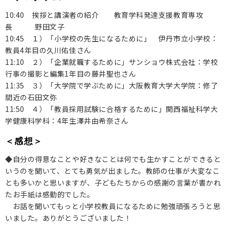
10:40 挨拶と講演者の紹介 教育学科発達支援教育専攻
保護者の方へ
長 野田文子
10:45 １）「小学校の先生になるために」 伊丹市立小学校：
卒業生の方へ
教員4年目の久川佑佳さん
11:10 ２）「企業就職するために」サンショウ株式会社：学校
企業の方へ
行事の撮影と編集1年目の藤井聖也さん
11:35 ３）「大学院で学ぶために」大阪教育大学大学院：修了
地域・一般の方へ
間近の石田文弥
11:50 ４）「教員採用試験に合格するために」関西福祉科学大
学健康科学科：4年生澤井由希奈さん
＜感想＞
◆自分の得意なことや好きなことは何でも生かすことができると
いうのを聞いて、とても勇気が出ました。教師の仕事が大変なこ
とも多いかと思いますが、子どもたちからの感謝の言葉が書かれ
たお手紙は感動的でした。
お話を聞いてもっと小学校教員になるために勉強頑張ろうと思
いました。ありがとうございました！