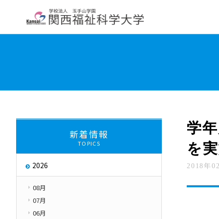
大学紹介
学部・学科・大学院
教員紹
学長挨拶
大学について
交通アクセス
About
学年
新着情報
TOPICS
を実
大学評価
取り組み
2026
2018年0
キャンパス・ハラス
Initiatives
08月
07月
06月