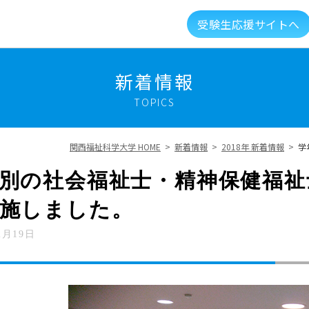
受験生応援サイトへ
介
キャンパスライフ
資格就職キャリア
高大
新着情報
TOPICS
建学の精神・教育理念
大学組織・データ
関西福祉科学大学 HOME
>
新着情報
>
2018年 新着情報
>
学
キャンパスガイド
図書館・利用案内
別の社会福祉士・精神保健福祉
施しました。
総合福祉科学学会
情報公開
新着情報
2月19日
メントに対する取り組み
実習マネジメント研究会