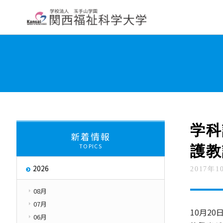
大学紹介
学部・学科・大学院
教員紹
学長挨拶
大学について
交通アクセス
About
学科
新着情報
TOPICS
護教
大学評価
取り組み
2026
2017年1
キャンパス・ハラス
Initiatives
08月
07月
10月2
06月