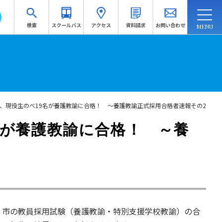
検索
スクールバス
アクセス
資料請求
お問い合わせ
連携・地域連携
入試情報
訪問者別
受験生応援サイトへ
、現役生のべ19名が養護教諭に合格！ ～養護教諭正式採用合格者速報その2
資料請求
名が養護教諭に合格！ ～養
府県・市の教員採用試験（養護教諭・特別支援学校教諭）の合