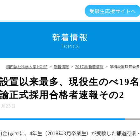
受験生応援サイトへ
介
キャンパスライフ
資格就職キャリア
高大
新着情報
TOPICS
建学の精神・教育理念
大学組織・データ
関西福祉科学大学 HOME
>
新着情報
>
2017年 新着情報
>
学科設置以来最多
キャンパスガイド
図書館・利用案内
設置以来最多、現役生のべ19
諭正式採用合格者速報その2
総合福祉科学学会
情報公開
新着情報
0月23日
メントに対する取り組み
実習マネジメント研究会
0日(金)までに、4年生（2018年3月卒業生）が受験した都道