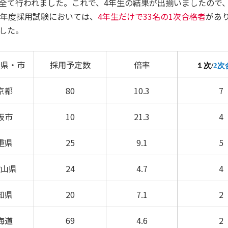
全て行われました。これで、4年生の結果が出揃いましたので
年度採用試験においては、
4年生だけで33名の1次合格者
があ
同窓会
大学広報誌「福科大通信」
学生便覧
した。
府県・市
採用予定数
倍率
１次
/
2
次
京都
80
10.3
7
阪市
10
21.3
4
重県
25
9.1
5
歌山県
24
4.7
4
知県
20
7.1
2
海道
69
4.6
2