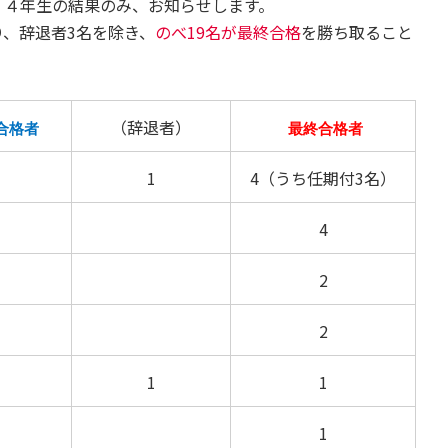
、４年生の結果のみ、お知らせします。
り、辞退者3名を除き、
のべ19名が最終合格
を勝ち取ること
（辞退者）
合格者
最終合格者
1
4（うち任期付3名）
4
2
2
1
1
1