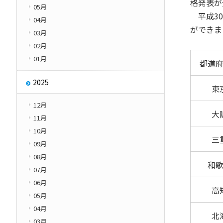
格発表が
05月
その他
平成30
学園紹介
04月
ができま
Other
03月
02月
01月
都道
2025
東
12月
大
11月
10月
三
09月
08月
和
07月
06月
高
05月
04月
北
03月