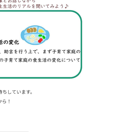
待ちしています。
から！