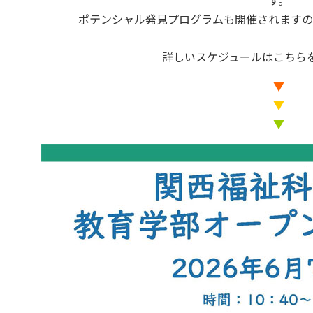
す。
ポテンシャル発見プログラムも開催されますの
同窓会
大学広報誌「福科大通信」
学生便覧
詳しいスケジュールはこちら
▼
▼
▼