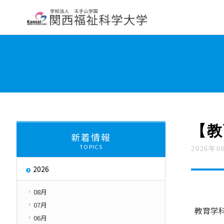
大学紹介
学部・学科・大学院
教員紹
学長挨拶
大学について
交通アクセス
About
【教
新着情報
TOPICS
2026年0
大学評価
取り組み
2026
キャンパス・ハラス
Initiatives
08月
07月
教育学
06月