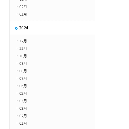
02月
01月
2024
12月
11月
10月
09月
08月
07月
06月
05月
04月
03月
02月
01月