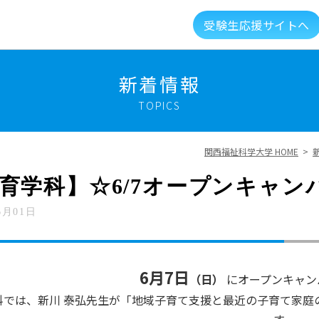
受験生応援サイトへ
介
キャンパスライフ
資格就職キャリア
高大
新着情報
TOPICS
建学の精神・教育理念
大学組織・データ
関西福祉科学大学 HOME
>
キャンパスガイド
図書館・利用案内
育学科】☆6/7オープンキャン
6月01日
総合福祉科学学会
情報公開
新着情報
メントに対する取り組み
実習マネジメント研究会
6月7日
（日）
にオープンキャン
科では、新川 泰弘先生が「地域子育て支援と最近の子育て家庭