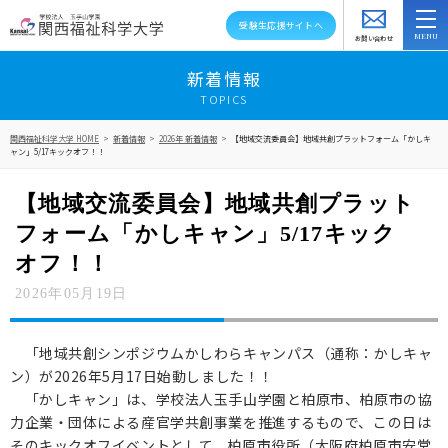
受験生応援サイトへ
お問い合わせ
スクールバス
アクセス
資料請求
新着情報
TOPICS
大学紹介
関西福祉科学大学 HOME
>
新着情報
>
2026年 新着情報
>
【地域交流委員会】地域共創プラットフォーム「かしキ
ャン」5/17キックオフ！！
学部・学科・大学院
【地域交流委員会】地域共創プラット
教員紹介
フォーム「かしキャン」5/17キック
キャンパスライフ
オフ！！
2026年05月19日
資格就職キャリア
高大連携・地域連携
「地域共創シンポジウムかしわらキャンパス（通称：かしキャ
ン）が2026年5月17日始動しました！！
入試情報
「かしキャン」は、学校法人玉手山学園と柏原市、柏原市の協
力企業・団体による産官学共創事業を推進するもので、この日は
在学生の方へ
そのキックオフイベントとして、柏原市役所（大阪府柏原市安堂