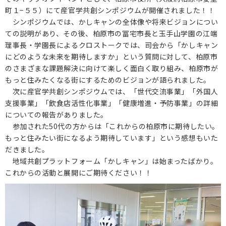
町１−５５）にて産官学共創シンポジウムが開催されました！！
保護者の方へ
シンポジウムでは、かしキャンの全体像や将来ビジョンについ
ての説明があり、その後、柏原市の冨宅市長と玉手山学園の江端
理事長・学園長によるクロストークでは、司会から「かしキャン
卒業生の方へ
にどのような未来を期待しますか」という質問に対して、柏原市
のさまざまな課題解決に向けて楽しく面白く取り組み、柏原市が
企業の方へ
もっと住みたくなる街にするためのビジョンが語られました。
次に産官学共創シンポジウムでは、「世代交流事業」「外国人
地域・一般の方へ
支援事業」「飲食店活性化事業」「健康増進・予防事業」の詳細
についての報告がありました。
参加された50代の方からは「これからの柏原市に期待したい。
もっと住みたい街になるよう期待しています」という感想もいた
だきました。
地域共創プラットフォーム「かしキャン」は始まったばかり。
これからの活動と展開にご期待ください！！