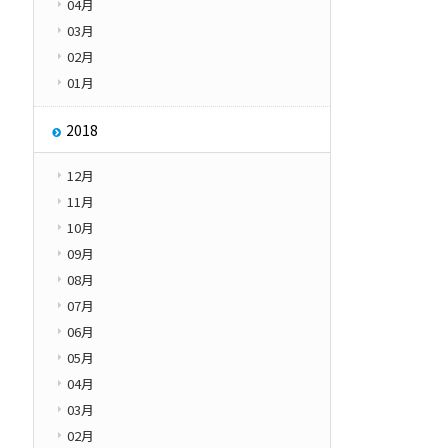
04月
03月
02月
01月
2018
12月
11月
10月
09月
08月
07月
06月
05月
04月
03月
02月