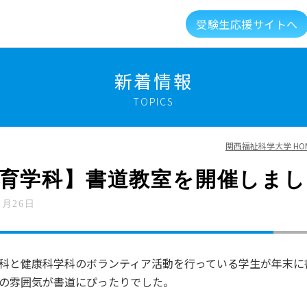
受験生応援サイトへ
介
キャンパスライフ
資格就職キャリア
高大
新着情報
TOPICS
建学の精神・教育理念
大学組織・データ
関西福祉科学大学 HO
キャンパスガイド
図書館・利用案内
育学科】書道教室を開催しまし
1月26日
総合福祉科学学会
情報公開
新着情報
メントに対する取り組み
実習マネジメント研究会
と健康科学科のボランティア活動を行っている学生が年末に
の雰囲気が書道にぴったりでした。