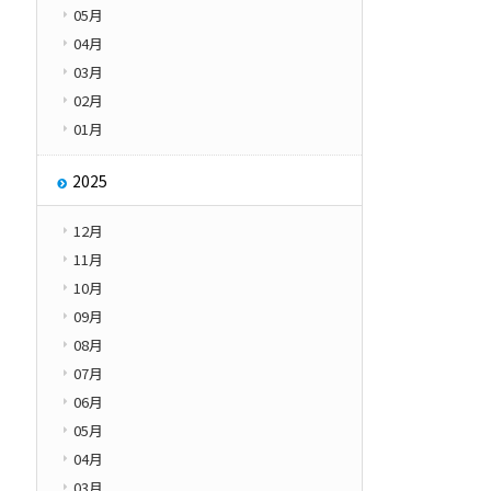
05月
その他
学園紹介
04月
Other
03月
02月
01月
2025
12月
11月
10月
09月
08月
07月
06月
05月
04月
03月