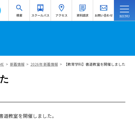
検索
スクールバス
アクセス
資料請求
お問い合わせ
連携・地域連携
入試情報
訪問者別
受験生応援サイトへ
ME
>
新着情報
>
2026年 新着情報
>
【教育学科】書道教室を開催しました
資料請求
た
書道教室を開催しました。