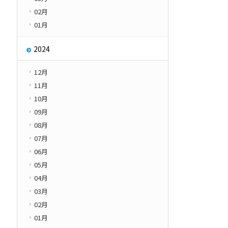
02月
01月
2024
12月
11月
10月
09月
08月
07月
06月
05月
04月
03月
02月
01月