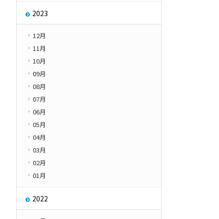
2023
12月
11月
10月
09月
08月
07月
06月
05月
04月
03月
02月
01月
2022