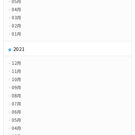
05月
04月
03月
02月
01月
2021
12月
11月
10月
09月
08月
07月
06月
05月
04月