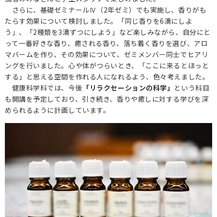
さらに、基礎ゼミナールⅣ（2年ゼミ）でも実施し、香りがも
保護者の方へ
たらす効果について検討しました。「同じ香りを6滴にしよ
う」、「2種類を3滴ずつにしよう」など楽しみながら、自分にと
って一番好きな香り、癒される香り、落ち着く香りを選び、アロ
卒業生の方へ
マバームを作り、その効果について、ゼミメンバー同士でヒアリ
ングを行いました。心や体がつらいとき、「ここに来るとほっと
企業の方へ
する」と思える空間を作れる人になれるよう、色々考えました。
健康科学科では、今後
「リラクセーションの科学」
という科目
地域・一般の方へ
も開講を予定しており、引き続き、香りや癒しに対する学びを深
められるように計画しています。