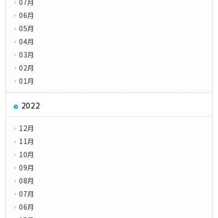
07月
06月
05月
04月
03月
02月
01月
2022
12月
11月
10月
09月
08月
07月
06月