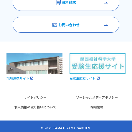
資料請求
お問い合わせ
受験生応援サイト
地域連携サイト
サイトポリシー
ソーシャルメディアポリシー
個人情報の取り扱いについて
採用情報
© 2021 TAMATEYAMA GAKUEN.