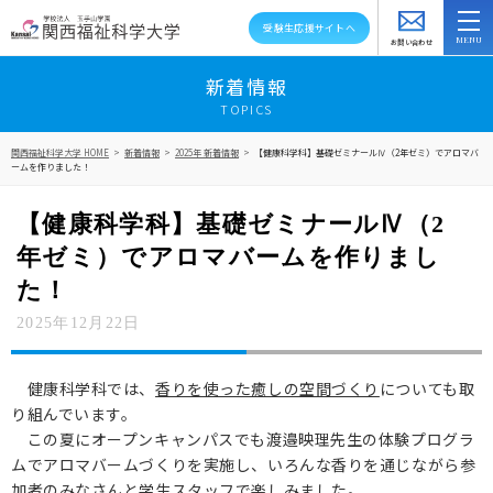
受験生応援サイトへ
お問い合わせ
スクールバス
アクセス
資料請求
新着情報
TOPICS
大学紹介
関西福祉科学大学 HOME
>
新着情報
>
2025年 新着情報
>
【健康科学科】基礎ゼミナールⅣ（2年ゼミ）でアロマバ
ームを作りました！
学部・学科・大学院
【健康科学科】基礎ゼミナールⅣ（2
教員紹介
年ゼミ）でアロマバームを作りまし
キャンパスライフ
た！
2025年12月22日
資格就職キャリア
高大連携・地域連携
健康科学科では、
香りを使った癒しの空間づくり
についても取
り組んでいます。
入試情報
この夏にオープンキャンパスでも渡邉映理先生の体験プログラ
ムでアロマバームづくりを実施し、いろんな香りを通じながら参
在学生の方へ
加者のみなさんと学生スタッフで楽しみました。