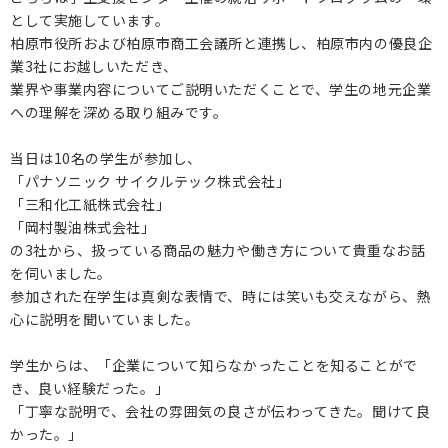
として実施しています。
保護者の方へ
柏原市役所および柏原市商工会議所と連携し、柏原市内の優良企
業3社にお越しいただき、
業界や事業内容についてご説明いただくことで、学生の地元企業
卒業生の方へ
への理解を深める取り組みです。
企業の方へ
当日は10名の学生が参加し、
「パナソニック サイクルテック株式会社」
地域・一般の方へ
「三和化工紙株式会社」
「岡村製油株式会社」
の3社から、扱っている商品の魅力や働き方について貴重なお話
を伺いました。
参加された在学生は真剣な表情で、時には笑いも交えながら、熱
心に説明を聞いていました。
学生からは、「企業について知らなかったことを知ることがで
き、良い経験だった。」
「丁寧な説明で、会社の雰囲気の良さが伝わってきた。聞けて良
かった。」