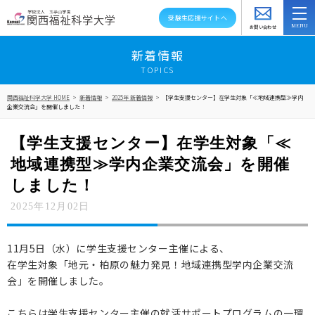
受験生応援サイトへ
お問い合わせ
スクールバス
アクセス
資料請求
新着情報
TOPICS
大学紹介
関西福祉科学大学 HOME
>
新着情報
>
2025年 新着情報
>
【学生支援センター】在学生対象「≪地域連携型≫学内
企業交流会」を開催しました！
学部・学科・大学院
【学生支援センター】在学生対象「≪
教員紹介
地域連携型≫学内企業交流会」を開催
キャンパスライフ
しました！
2025年12月02日
資格就職キャリア
高大連携・地域連携
11月5日（水）に学生支援センター主催による、
在学生対象「地元・柏原の魅力発見！地域連携型学内企業交流
入試情報
会」を開催しました。
在学生の方へ
こちらは学生支援センター主催の就活サポートプログラムの一環