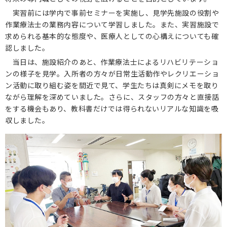
実習前には学内で事前セミナーを実施し、見学先施設の役割や
保護者の方へ
作業療法士の業務内容について学習しました。また、実習施設で
求められる基本的な態度や、医療人としての心構えについても確
卒業生の方へ
認しました。
当日は、施設紹介のあと、作業療法士によるリハビリテーショ
企業の方へ
ンの様子を見学。入所者の方々が日常生活動作やレクリエーショ
ン活動に取り組む姿を間近で見て、学生たちは真剣にメモを取り
地域・一般の方へ
ながら理解を深めていました。さらに、スタッフの方々と直接話
をする機会もあり、教科書だけでは得られないリアルな知識を吸
収しました。