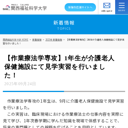
受験生応援サイトへ
お問い合わせ
スクールバス
アクセス
資料請求
新着情報
TOPICS
大学紹介
関西福祉科学大学 HOME
>
新着情報
>
2025年 新着情報
>
【作業療法学専攻】1年生が介護老人保健施設にて見学実
習を行いました！
学部・学科・大学院
【作業療法学専攻】1年生が介護老人
教員紹介
保健施設にて見学実習を行いまし
キャンパスライフ
た！
2025年09月24日
資格就職キャリア
高大連携・地域連携
作業療法学専攻の1年生は、9月に介護老人保健施設で見学実習
を行いました。
入試情報
この実習は、臨床現場における作業療法士の仕事内容を実際に
見て学び、1年次春学期に学んだ知識を現場で体感することで、
在学生の方へ
将来の専門職としての視野を広げることを目的としています。