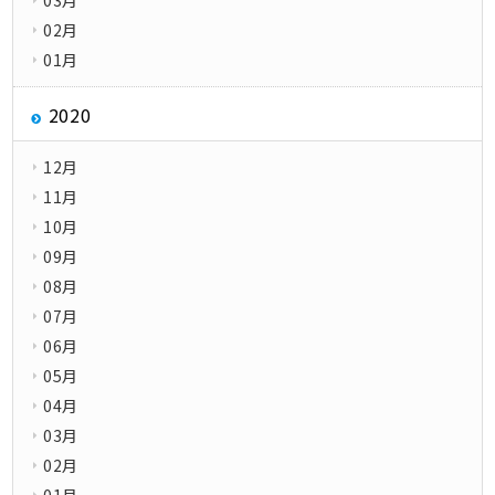
02月
01月
2020
12月
11月
10月
09月
08月
07月
06月
05月
04月
03月
02月
01月