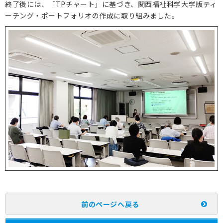
終了後には、「TPチャート」に基づき、関西福祉科学大学版ティ
ーチング・ポートフォリオの作成に取り組みました。
前のページへ戻る