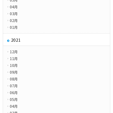
04月
03月
02月
01月
2021
12月
11月
10月
09月
08月
07月
06月
05月
04月
03月