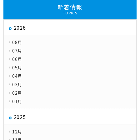
新着情報
TOPICS
2026
08月
07月
06月
05月
04月
03月
02月
01月
2025
12月
11月