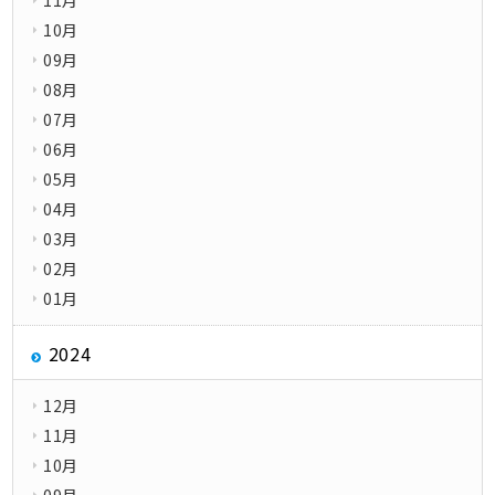
10月
09月
08月
07月
06月
05月
04月
03月
02月
01月
2024
12月
11月
10月
09月