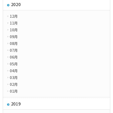
2020
12月
11月
10月
09月
08月
07月
06月
05月
04月
03月
02月
01月
2019