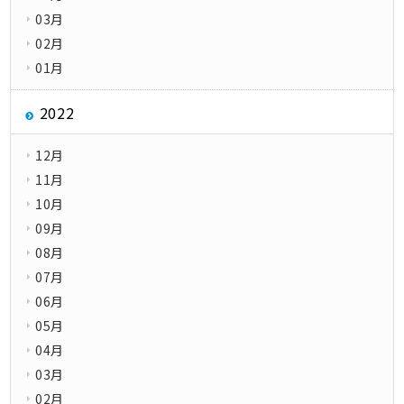
03月
02月
01月
2022
12月
11月
10月
09月
08月
07月
06月
05月
04月
03月
02月