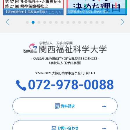
【福祉創造学科】国家資格実績！
関西福祉科学大学に決めた理由
- KANSAI UNIVERSITY OF WELFARE SCIENCES -
（学校法人 玉手山学園）
〒582-0026 大阪府柏原市旭ケ丘3丁目11-1
資料請求
お問い合わせ