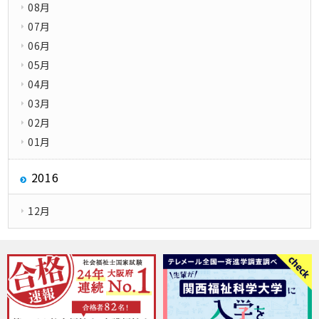
08月
07月
06月
05月
04月
03月
02月
01月
2016
12月