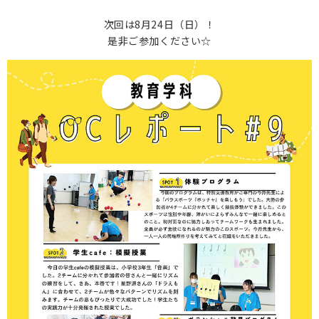
次回は8月24日（日）！
保護者の方へ
是非ご参加ください☆
卒業生の方へ
企業の方へ
地域・一般の方へ