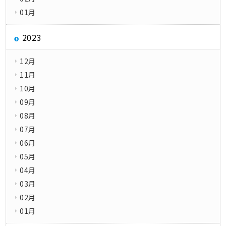
01月
2023
12月
11月
10月
09月
08月
07月
06月
05月
04月
03月
02月
01月