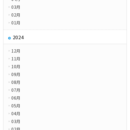
03月
02月
01月
2024
12月
11月
10月
09月
08月
07月
06月
05月
04月
03月
02月