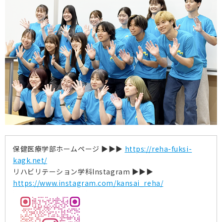
保健医療学部ホームページ ▶▶▶
https://reha-fuksi-
kagk.net/
リハビリテーション学科Instagram ▶▶▶
https://www.instagram.com/kansai_reha/