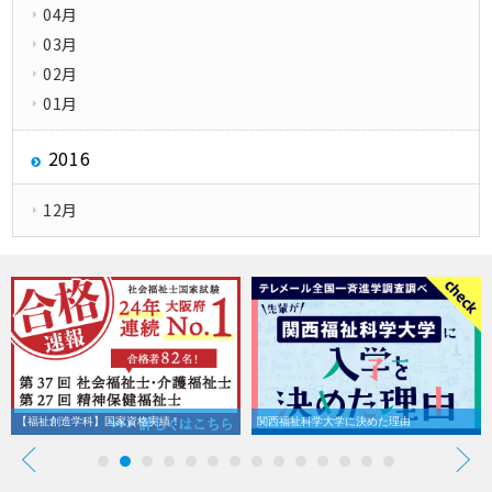
04月
03月
02月
01月
2016
12月
【福祉創造学科】国家資格実績！
関西福祉科学大学に決めた理由