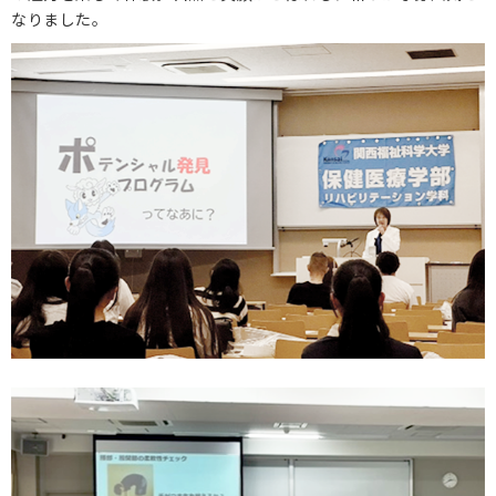
なりました。