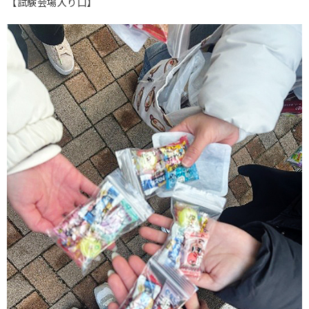
【試験会場入り口】