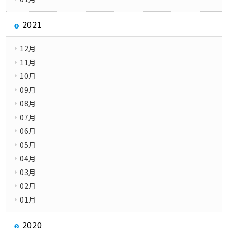
2021
12月
11月
10月
09月
08月
07月
06月
05月
04月
03月
02月
01月
2020