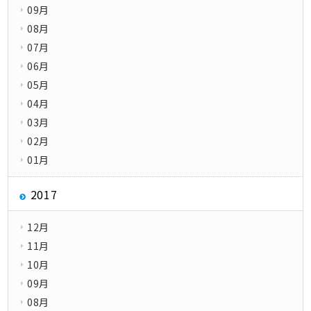
09月
08月
07月
06月
05月
04月
03月
02月
01月
2017
12月
11月
10月
09月
08月