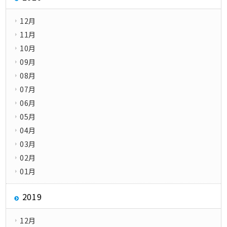
12月
11月
10月
09月
08月
07月
06月
05月
04月
03月
02月
01月
2019
12月