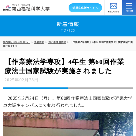
受験生応援サイトへ
お問い合わせ
スクールバス
アクセス
資料請求
新着情報
TOPICS
大学紹介
関西福祉科学大学 HOME
>
新着情報
>
2025年 新着情報
>
【作業療法学専攻】4年生 第60回作業療法士国家試験が実
施されました
学部・学科・大学院
【作業療法学専攻】4年生 第60回作業
教員紹介
療法士国家試験が実施されました
キャンパスライフ
2025年02月28日
資格就職キャリア
2025年2月24日（月）、第60回作業療法士国家試験が近畿大学
東大阪キャンパスにて執り行われました。
高大連携・地域連携
入試情報
在学生の方へ