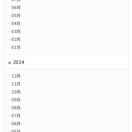
06月
05月
04月
03月
02月
01月
2024
12月
11月
10月
09月
08月
07月
06月
05月