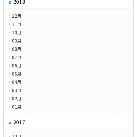
2018
12月
11月
10月
09月
08月
07月
06月
05月
04月
03月
02月
01月
2017
12月