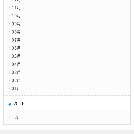
11月
10月
09月
08月
07月
06月
05月
04月
03月
02月
01月
2016
12月