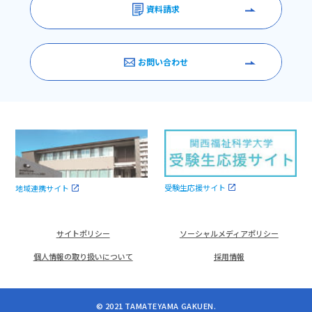
資料請求
お問い合わせ
受験生応援サイト
地域連携サイト
サイトポリシー
ソーシャルメディアポリシー
個人情報の取り扱いについて
採用情報
© 2021 TAMATEYAMA GAKUEN.