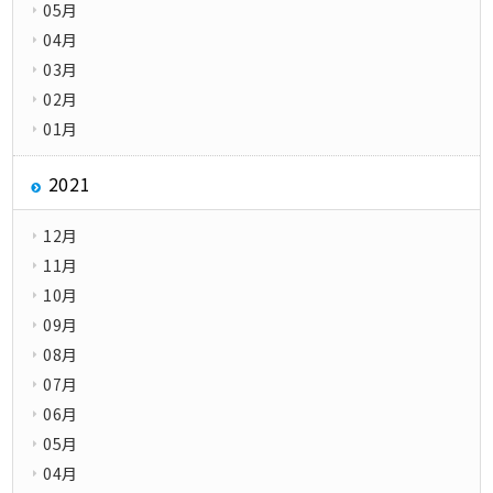
05月
04月
03月
02月
01月
2021
12月
11月
10月
09月
08月
07月
06月
05月
04月