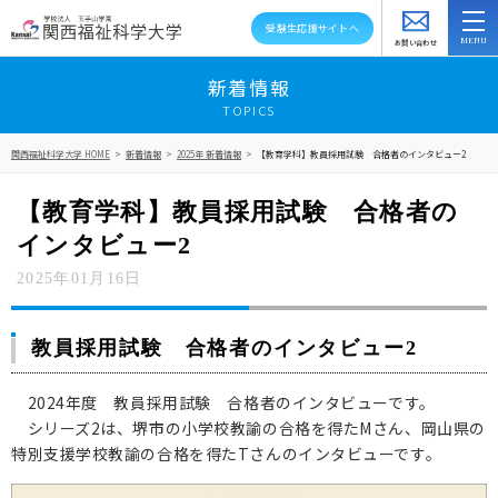
受験生応援サイトへ
お問い合わせ
スクールバス
アクセス
資料請求
新着情報
TOPICS
大学紹介
関西福祉科学大学 HOME
>
新着情報
>
2025年 新着情報
>
【教育学科】教員採用試験 合格者のインタビュー2
学部・学科・大学院
【教育学科】教員採用試験 合格者の
教員紹介
インタビュー2
2025年01月16日
キャンパスライフ
資格就職キャリア
教員採用試験 合格者のインタビュー2
高大連携・地域連携
2024年度 教員採用試験 合格者のインタビューです。
シリーズ2は、堺市の小学校教諭の合格を得たMさん、岡山県の
入試情報
特別支援学校教諭の合格を得たTさんのインタビューです。
在学生の方へ