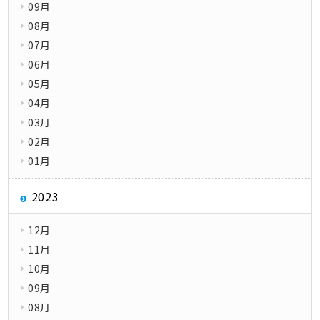
09月
08月
07月
06月
05月
04月
03月
02月
01月
2023
12月
11月
10月
09月
08月