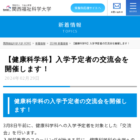
受験生応援サイトへ
お問い合わせ
スクールバス
アクセス
資料請求
新着情報
TOPICS
大学紹介
関西福祉科学大学 HOME
>
新着情報
>
2024年 新着情報
>
【健康科学科】入学予定者の交流会を開催します！
学部・学科・大学院
【健康科学科】入学予定者の交流会を
教員紹介
開催します！
2024年02月29日
キャンパスライフ
資格就職キャリア
健康科学科の入学予定者の交流会を開催し
高大連携・地域連携
ます！
入試情報
3月8日午前に、健康科学科への入学予定者を対象とした「交流
会」を行います。
在学生の方へ
入学前教育のスクーリングが始まる前に、健康科学科や大学への