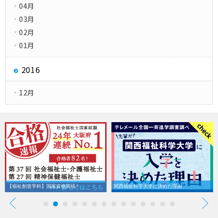
04月
03月
02月
01月
2016
12月
【福祉創造学科】国家資格実績！
関西福祉科学大学に決めた理由