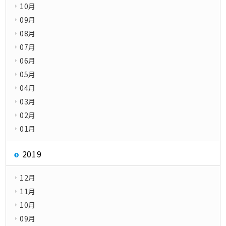
10月
09月
08月
07月
06月
05月
04月
03月
02月
01月
2019
12月
11月
10月
09月