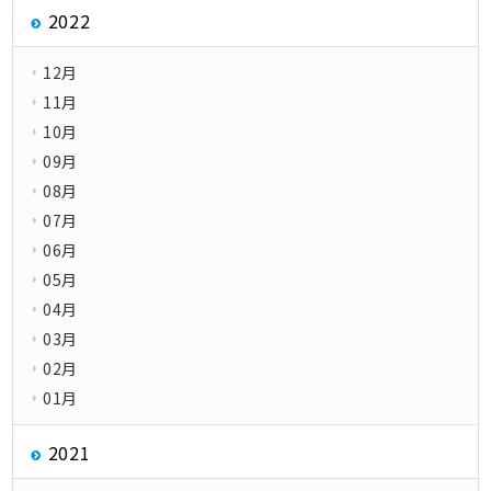
2022
12月
11月
10月
09月
08月
07月
06月
05月
04月
03月
02月
01月
2021