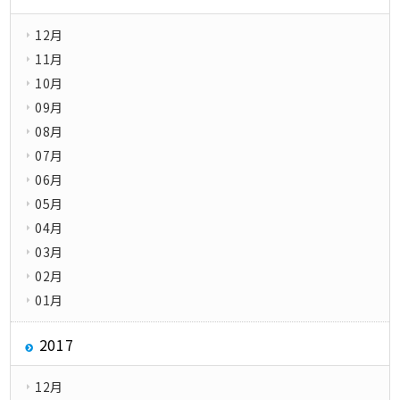
12月
11月
10月
09月
08月
07月
06月
05月
04月
03月
02月
01月
2017
12月