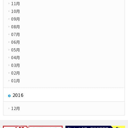
11月
10月
09月
08月
07月
06月
05月
04月
03月
02月
01月
2016
12月