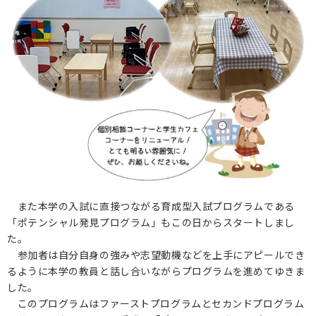
また本学の入試に直接つながる育成型入試プログラムである
「ポテンシャル発見プログラム」もこの日からスタートしまし
た。
参加者は自分自身の強みや志望動機などを上手にアピールでき
るように本学の教員と話し合いながらプログラムを進めてゆきま
した。
このプログラムはファーストプログラムとセカンドプログラム