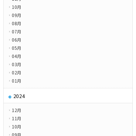
10月
09月
08月
07月
06月
05月
04月
03月
02月
01月
2024
12月
11月
10月
09月