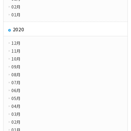
02月
01月
2020
12月
11月
10月
09月
08月
07月
06月
05月
04月
03月
02月
01月