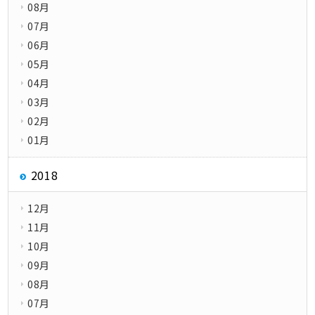
08月
07月
06月
05月
04月
03月
02月
01月
2018
12月
11月
10月
09月
08月
07月