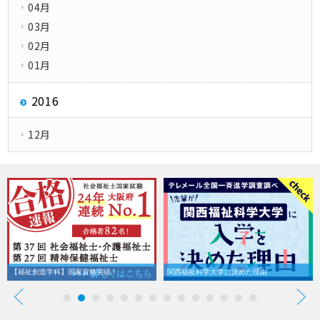
04月
03月
02月
01月
2016
12月
【福祉創造学科】国家資格実績！
関西福祉科学大学に決めた理由