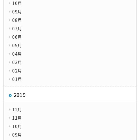
10月
09月
08月
07月
06月
05月
04月
03月
02月
01月
2019
12月
11月
10月
09月