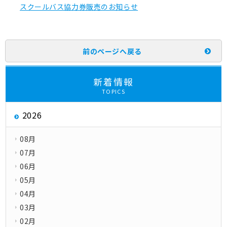
スクールバス協力券販売のお知らせ
保護者の方へ
卒業生の方へ
前のページへ戻る
企業の方へ
新着情報
TOPICS
地域・一般の方へ
2026
08月
07月
06月
05月
04月
03月
02月