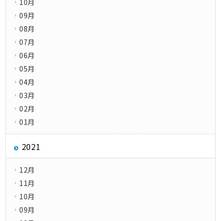
10月
09月
08月
07月
06月
05月
04月
03月
02月
01月
2021
12月
11月
10月
09月