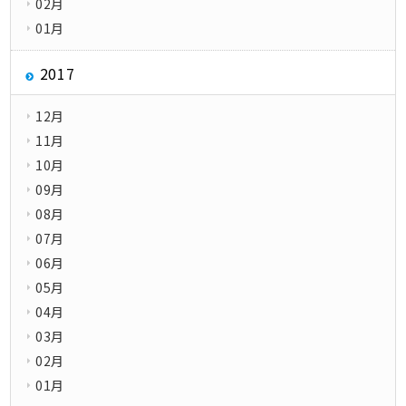
02月
01月
2017
12月
11月
10月
09月
08月
07月
06月
05月
04月
03月
02月
01月