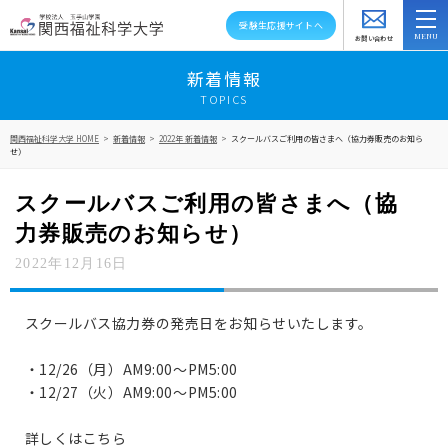
受験生応援サイトへ
お問い合わせ
スクールバス
アクセス
資料請求
新着情報
TOPICS
大学紹介
関西福祉科学大学 HOME
>
新着情報
>
2022年 新着情報
>
スクールバスご利用の皆さまへ（協力券販売のお知ら
せ）
学部・学科・大学院
スクールバスご利用の皆さまへ（協
教員紹介
力券販売のお知らせ）
キャンパスライフ
2022年12月16日
資格就職キャリア
スクールバス協力券の発売日をお知らせいたします。
高大連携・地域連携
・12/26（月）AM9:00～PM5:00
・12/27（火）AM9:00～PM5:00
入試情報
詳しくはこちら
在学生の方へ