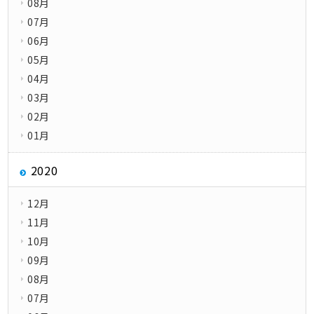
08月
07月
06月
05月
04月
03月
02月
01月
2020
12月
11月
10月
09月
08月
07月