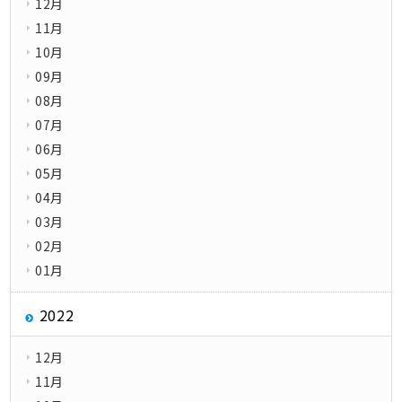
12月
11月
10月
09月
08月
07月
06月
05月
04月
03月
02月
01月
2022
12月
11月