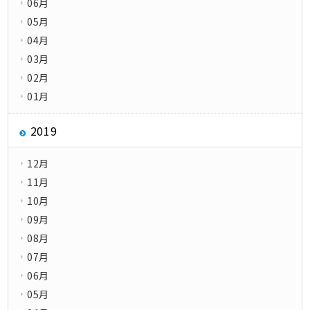
06月
05月
04月
03月
02月
01月
2019
12月
11月
10月
09月
08月
07月
06月
05月