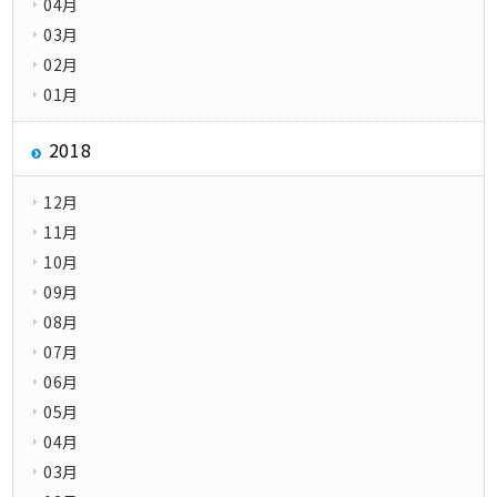
04月
03月
02月
01月
2018
12月
11月
10月
09月
08月
07月
06月
05月
04月
03月