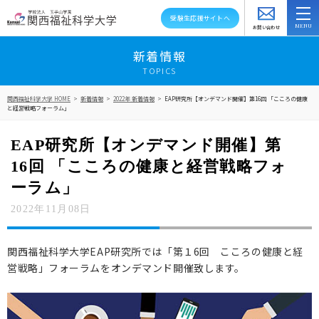
受験生応援サイトへ
お問い合わせ
スクールバス
アクセス
資料請求
新着情報
TOPICS
大学紹介
関西福祉科学大学 HOME
>
新着情報
>
2022年 新着情報
>
EAP研究所【オンデマンド開催】第16回 「こころの健康
と経営戦略フォーラム」
学部・学科・大学院
EAP研究所【オンデマンド開催】第
教員紹介
16回 「こころの健康と経営戦略フォ
キャンパスライフ
ーラム」
2022年11月08日
資格就職キャリア
高大連携・地域連携
関西福祉科学大学EAP研究所では「第１6回 こころの健康と経
営戦略」フォーラムをオンデマンド開催致します。
入試情報
在学生の方へ