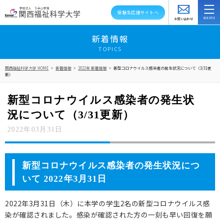
受験生応援サイトへ
お問い合わせ
スクールバス
アクセス
資料請求
新着情報
TOPICS
大学紹介
関西福祉科学大学 HOME
>
新着情報
>
2022年 新着情報
>
新型コロナウイルス感染者の発生状況について（3/31更
新）
学部・学科・大学院
新型コロナウイルス感染者の発生状
教員紹介
況について（3/31更新）
キャンパスライフ
2022年03月31日
資格就職キャリア
新型コロナウイルス感染者の発生状況につ
高大連携・地域連携
いて 2022年3月31日
入試情報
2022年3月31日（木）に本学の学生2名の新型コロナウイルス感
染が確認されました。感染が確認された方の一刻も早い回復を願
在学生の方へ