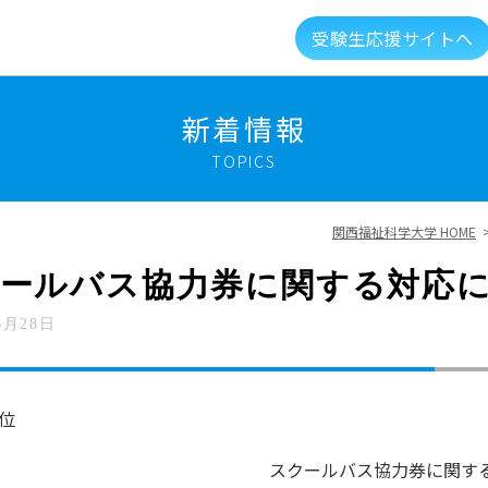
受験生応援サイトへ
介
キャンパスライフ
資格就職キャリア
高大
新着情報
TOPICS
建学の精神・教育理念
大学組織・データ
関西福祉科学大学 HOME
キャンパスガイド
図書館・利用案内
ールバス協力券に関する対応
6月28日
総合福祉科学学会
情報公開
新着情報
メントに対する取り組み
実習マネジメント研究会
位
スクールバス協力券に関す