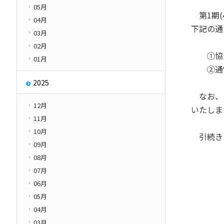
05月
その他
第1期(
学園紹介
04月
下記の通
Other
03月
02月
①協力券
01月
②通常の
2025
なお、ス
12月
いたしま
11月
10月
引続きス
09月
08月
07月
06月
05月
04月
03月