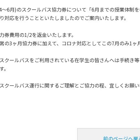
4～6月)のスクールバス協力券について「6月までの授業体制を考
同窓会
大学広報誌「福科大通信」
学生便覧
り対応を行うことといたしましたのでご案内いたします。
費用の1/2を返金いたします。
3ヶ月協力券に加えて、コロナ対応としてこの7月のみ1ヶ
クールバスをご利用されている在学生の皆さんへは手続き等
す。
クールバス運行に関するご理解とご協力の程、宜しくお願い
前のページへ戻