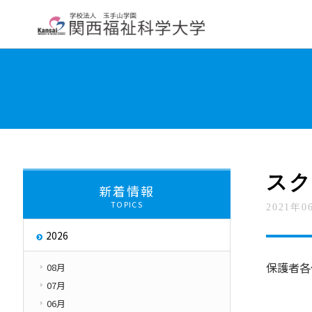
大学紹介
学部・学科・大学院
教員紹
学長挨拶
大学について
交通アクセス
About
スク
新着情報
TOPICS
2021年0
大学評価
取り組み
2026
キャンパス・ハラス
Initiatives
保護者各
08月
07月
06月