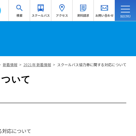
検索
スクールバス
アクセス
資料請求
お問い合わせ
連携・地域連携
入試情報
訪問者別
受験生応援サイトへ
>
新着情報
>
2021年 新着情報
>
スクールバス協力券に関する対応について
資料請求
について
る対応について