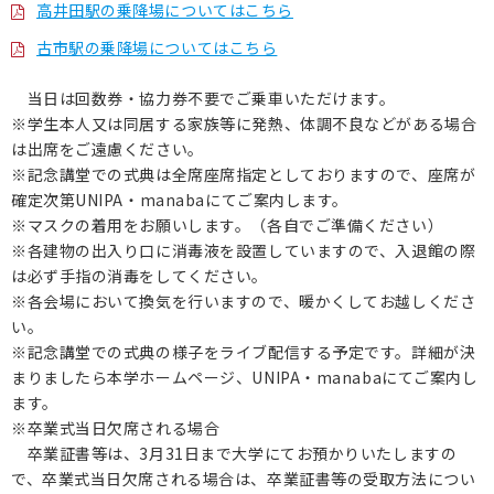
高井田駅の乗降場についてはこちら
古市駅の乗降場についてはこちら
当日は回数券・協力券不要でご乗車いただけます。
※学生本人又は同居する家族等に発熱、体調不良などがある場合
は出席をご遠慮ください。
※記念講堂での式典は全席座席指定としておりますので、座席が
確定次第UNIPA・manabaにてご案内します。
※マスクの着用をお願いします。（各自でご準備ください）
※各建物の出入り口に消毒液を設置していますので、入退館の際
は必ず手指の消毒をしてください。
※各会場において換気を行いますので、暖かくしてお越しくださ
い。
※記念講堂での式典の様子をライブ配信する予定です。詳細が決
まりましたら本学ホームページ、UNIPA・manabaにてご案内し
ます。
※卒業式当日欠席される場合
卒業証書等は、3月31日まで大学にてお預かりいたしますの
で、卒業式当日欠席される場合は、卒業証書等の受取方法につい