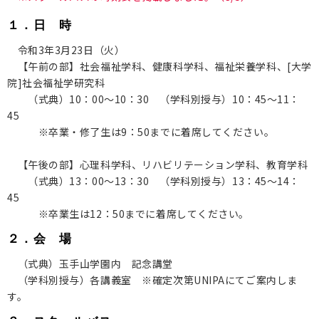
１．日 時
保護者の方へ
令和3年3月23日（火）
卒業生の方へ
【午前の部】社会福祉学科、健康科学科、福祉栄養学科、[大学
院]社会福祉学研究科
企業の方へ
（式典）10：00～10：30 （学科別授与）10：45～11：
45
地域・一般の方へ
※卒業・修了生は9：50までに着席してください。
【午後の部】心理科学科、リハビリテーション学科、教育学科
（式典）13：00～13：30 （学科別授与）13：45～14：
45
※卒業生は12：50までに着席してください。
２．会 場
（式典）玉手山学園内 記念講堂
（学科別授与）各講義室 ※確定次第UNIPAにてご案内しま
す。