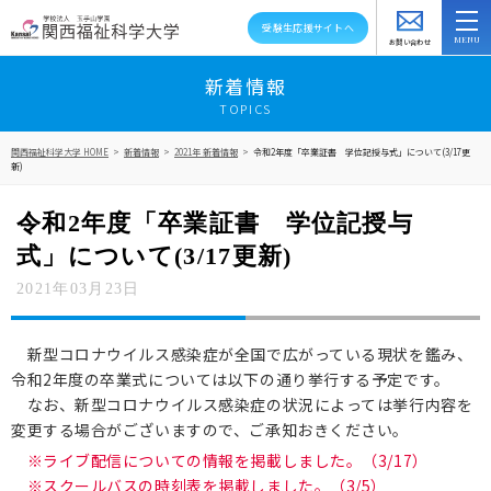
受験生応援サイトへ
お問い合わせ
スクールバス
アクセス
資料請求
新着情報
TOPICS
大学紹介
関西福祉科学大学 HOME
>
新着情報
>
2021年 新着情報
>
令和2年度「卒業証書 学位記授与式」について(3/17更
新)
学部・学科・大学院
令和2年度「卒業証書 学位記授与
教員紹介
式」について(3/17更新)
キャンパスライフ
2021年03月23日
資格就職キャリア
新型コロナウイルス感染症が全国で広がっている現状を鑑み、
令和2年度の卒業式については以下の通り挙行する予定です。
高大連携・地域連携
なお、新型コロナウイルス感染症の状況によっては挙行内容を
変更する場合がございますので、ご承知おきください。
入試情報
※ライブ配信についての情報を掲載しました。（3/17）
※スクールバスの時刻表を掲載しました。（3/5）
在学生の方へ