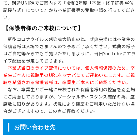
て、別途UNIPAでご案内する『令和2年度「卒業・修了証書 学位
記授与式」について』から卒業証書等の受取申請を行ってくださ
い。
【保護者様のご来校について】
新型コロナウイルス感染拡大防止の為、式典会場には卒業生の
保護者様は入場できませんので予めご了承ください。式典の様子
はご自宅等からでもご覧いただけるように、当日YouTubeにてラ
イブ配信を予定しております。
卒業式当日のライブ配信については、個人情報保護のため、卒
業生ご本人に視聴用のURLをマナバにてご連絡いたします。ご視
聴を希望される保護者様は、卒業生ご本人にご確認ください。
なお、卒業生とご一緒に来校された保護者様用の控室を別会場
にご用意しておりますが、ソーシャルディスタンス確保の為、座
席数に限りがあります。状況により控室をご利用いただけない場
合がございますので、この点ご容赦ください。
お問い合わせ先