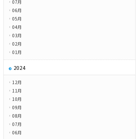
07月
06月
05月
04月
03月
02月
01月
2024
12月
11月
10月
09月
08月
07月
06月