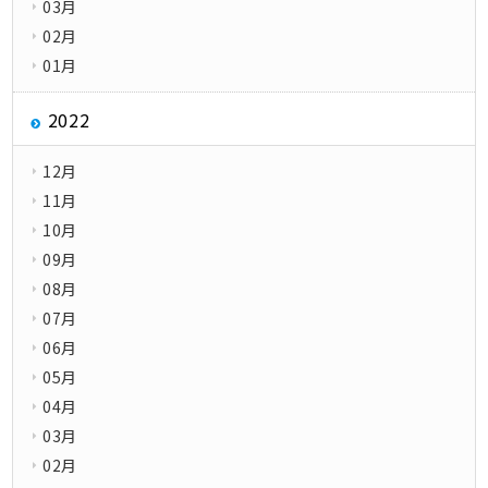
03月
02月
01月
2022
12月
11月
10月
09月
08月
07月
06月
05月
04月
03月
02月