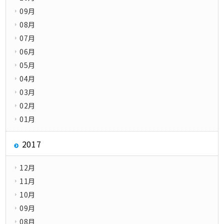
09月
08月
07月
06月
05月
04月
03月
02月
01月
2017
12月
11月
10月
09月
08月