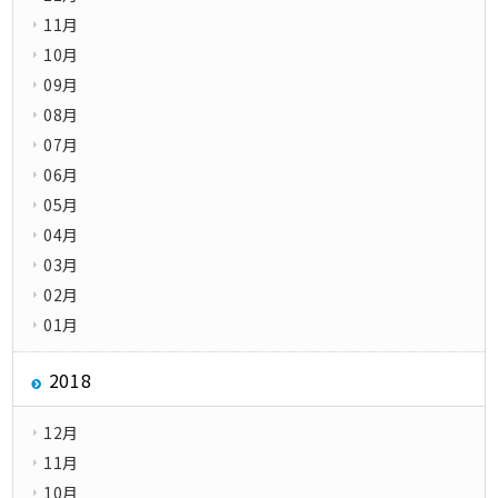
11月
10月
09月
08月
07月
06月
05月
04月
03月
02月
01月
2018
12月
11月
10月