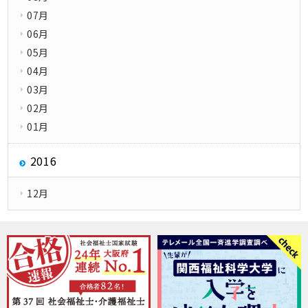
07月
06月
05月
04月
03月
02月
01月
2016
12月