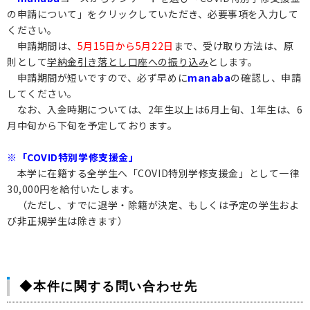
の申請について」をクリックしていただき、必要事項を入力して
保護者の方へ
ください。
申請期間は、
5月15日から5月22日
まで、受け取り方法は、原
則として
学納金引き落とし口座への振り込み
とします。
卒業生の方へ
申請期間が短いですので、必ず早めに
manaba
の確認し、申請
してください。
企業の方へ
なお、入金時期については、2年生以上は6月上旬、1年生は、6
月中旬から下旬を予定しております。
地域・一般の方へ
※「COVID特別学修支援金」
本学に在籍する全学生へ「COVID特別学修支援金」として一律
30,000円を給付いたします。
（ただし、すでに退学・除籍が決定、もしくは予定の学生およ
び非正規学生は除きます）
◆本件に関する問い合わせ先