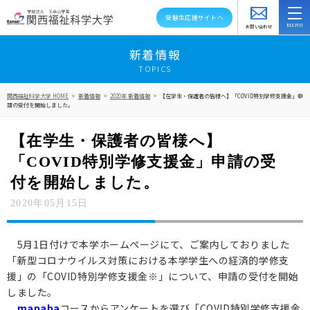
受験生応援サイトへ
お問い合わせ
スクールバス
アクセス
資料請求
新着情報
TOPICS
大学紹介
関西福祉科学大学 HOME
>
新着情報
>
2020年 新着情報
>
【在学生・保護者の皆様へ】「COVID特別学修支援金」申
請の受付を開始しました。
学部・学科・大学院
【在学生・保護者の皆様へ】
教員紹介
「COVID特別学修支援金」申請の受
キャンパスライフ
付を開始しました。
2020年05月15日
資格就職キャリア
高大連携・地域連携
5月1日付けで本学ホームページにて、ご案内しておりました
「新型コロナウイルス対策における本学学生への経済的学修支
入試情報
援」の「COVID特別学修支援金※」について、申請の受付を開始
しました。
在学生の方へ
manaba
コースからアンケートを選び「COVID特別学修支援金