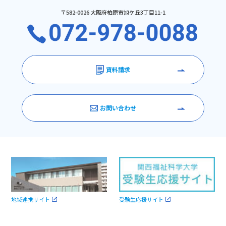
〒582-0026 大阪府柏原市旭ケ丘3丁目11-1
資料請求
お問い合わせ
受験生応援サイト
地域連携サイト