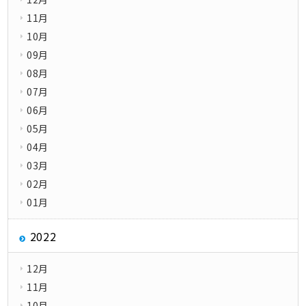
11月
10月
09月
08月
07月
06月
05月
04月
03月
02月
01月
2022
12月
11月
10月