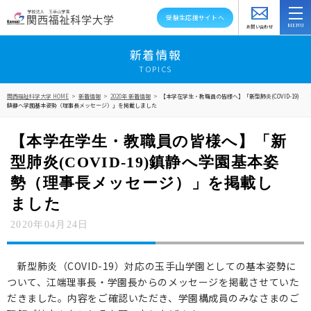
受験生応援サイトへ
お問い合わせ
スクールバス
アクセス
資料請求
新着情報
TOPICS
大学紹介
関西福祉科学大学 HOME
>
新着情報
>
2020年 新着情報
>
【本学在学生・教職員の皆様へ】「新型肺炎(COVID-19)
鎮静へ学園基本姿勢（理事長メッセージ）」を掲載しました
学部・学科・大学院
【本学在学生・教職員の皆様へ】「新
教員紹介
型肺炎(COVID-19)鎮静へ学園基本姿
キャンパスライフ
勢（理事長メッセージ）」を掲載し
ました
資格就職キャリア
2020年04月24日
高大連携・地域連携
新型肺炎（COVID-19）対応の玉手山学園としての基本姿勢に
入試情報
ついて、江端理事長・学園長からのメッセージを掲載させていた
だきました。内容をご確認いただき、学園構成員のみなさまのご
在学生の方へ