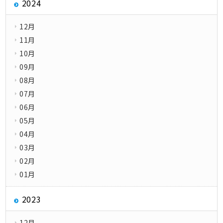
2024
12月
11月
10月
09月
08月
07月
06月
05月
04月
03月
02月
01月
2023
12月